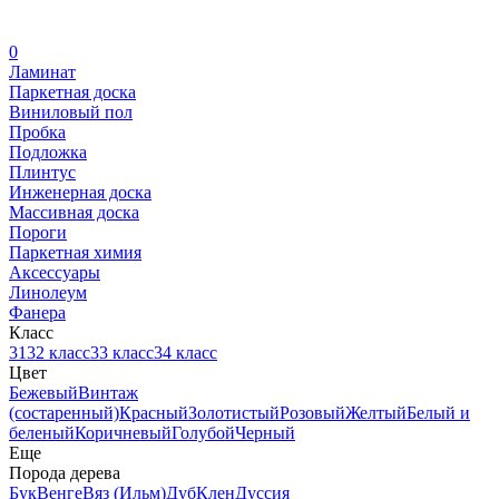
0
Ламинат
Паркетная доска
Виниловый пол
Пробка
Подложка
Плинтус
Инженерная доска
Массивная доска
Пороги
Паркетная химия
Аксессуары
Линолеум
Фанера
Класс
31
32 класс
33 класс
34 класс
Цвет
Бежевый
Винтаж
(состаренный)
Красный
Золотистый
Розовый
Желтый
Белый и
беленый
Коричневый
Голубой
Черный
Еще
Порода дерева
Бук
Венге
Вяз (Ильм)
Дуб
Клен
Дуссия