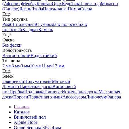
(Афзелия)
Мербау
Каштан
Орех
Кедр
Тик
Палисандр
Махагон
(Сапеле)
Ясень
Ятоба
Панга-панга
Пихта
Сосна
Еще
Тип рисунка
Ромб
1-полосный
С узором
3-х полосный
2-х
полосный
Квадрат
Камень
Еще
Фаска
Без фаски
Водостойкость
Влагостойкий
Водостойкий
Толщина
7 мм
8 мм
9 мм
10 мм
11 мм
12 мм
Еще
Блеск
Глянцевый
Полуматовый
Матовый
Ламинат
Паркетная доска
Виниловый
пол
Пробка
Подложка
Плинтус
Инженерная доска
Массивная
доска
Пороги
Паркетная химия
Аксессуары
Линолеум
Фанера
Главная
Каталог
Виниловый пол
Alpine Floor
Grand Sequoia SPC 4 мм