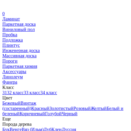
0
Ламинат
Паркетная доска
Виниловый пол
Пробка
Подложка
Плинтус
Инженерная доска
Массивная доска
Пороги
Паркетная химия
Аксессуары
Линолеум
Фанера
Класс
31
32 класс
33 класс
34 класс
Цвет
Бежевый
Винтаж
(состаренный)
Красный
Золотистый
Розовый
Желтый
Белый и
беленый
Коричневый
Голубой
Черный
Еще
Порода дерева
Бук
Венге
Вяз (Ильм)
Дуб
Клен
Дуссия