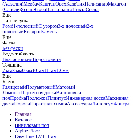
(Афзелия)
Мербау
Каштан
Орех
Кедр
Тик
Палисандр
Махагон
(Сапеле)
Ясень
Ятоба
Панга-панга
Пихта
Сосна
Еще
Тип рисунка
Ромб
1-полосный
С узором
3-х полосный
2-х
полосный
Квадрат
Камень
Еще
Фаска
Без фаски
Водостойкость
Влагостойкий
Водостойкий
Толщина
7 мм
8 мм
9 мм
10 мм
11 мм
12 мм
Еще
Блеск
Глянцевый
Полуматовый
Матовый
Ламинат
Паркетная доска
Виниловый
пол
Пробка
Подложка
Плинтус
Инженерная доска
Массивная
доска
Пороги
Паркетная химия
Аксессуары
Линолеум
Фанера
Главная
Каталог
Виниловый пол
Alpine Floor
Easy Line LVT 3 мм