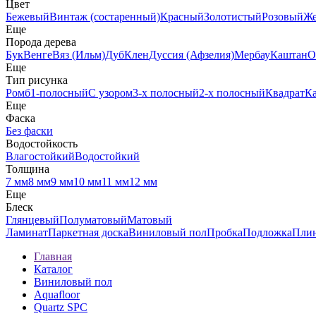
Цвет
Бежевый
Винтаж (состаренный)
Красный
Золотистый
Розовый
Ж
Еще
Порода дерева
Бук
Венге
Вяз (Ильм)
Дуб
Клен
Дуссия (Афзелия)
Мербау
Каштан
О
Еще
Тип рисунка
Ромб
1-полосный
С узором
3-х полосный
2-х полосный
Квадрат
К
Еще
Фаска
Без фаски
Водостойкость
Влагостойкий
Водостойкий
Толщина
7 мм
8 мм
9 мм
10 мм
11 мм
12 мм
Еще
Блеск
Глянцевый
Полуматовый
Матовый
Ламинат
Паркетная доска
Виниловый пол
Пробка
Подложка
Пли
Главная
Каталог
Виниловый пол
Aquafloor
Quartz SPC