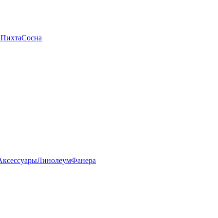
а
Пихта
Сосна
Аксессуары
Линолеум
Фанера