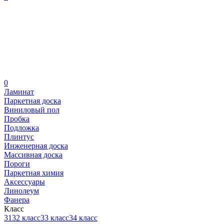
0
Ламинат
Паркетная доска
Виниловый пол
Пробка
Подложка
Плинтус
Инженерная доска
Массивная доска
Пороги
Паркетная химия
Аксессуары
Линолеум
Фанера
Класс
31
32 класс
33 класс
34 класс