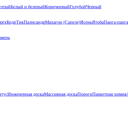
елтый
Белый и беленый
Коричневый
Голубой
Черный
рех
Кедр
Тик
Палисандр
Махагон (Сапеле)
Ясень
Ятоба
Панга-панг
амень
нтус
Инженерная доска
Массивная доска
Пороги
Паркетная химия