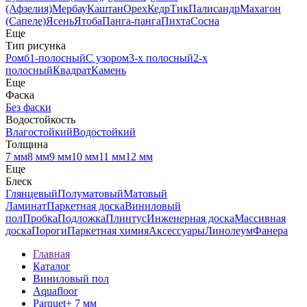
(Афзелия)
Мербау
Каштан
Орех
Кедр
Тик
Палисандр
Махагон
(Сапеле)
Ясень
Ятоба
Панга-панга
Пихта
Сосна
Еще
Тип рисунка
Ромб
1-полосный
С узором
3-х полосный
2-х
полосный
Квадрат
Камень
Еще
Фаска
Без фаски
Водостойкость
Влагостойкий
Водостойкий
Толщина
7 мм
8 мм
9 мм
10 мм
11 мм
12 мм
Еще
Блеск
Глянцевый
Полуматовый
Матовый
Ламинат
Паркетная доска
Виниловый
пол
Пробка
Подложка
Плинтус
Инженерная доска
Массивная
доска
Пороги
Паркетная химия
Аксессуары
Линолеум
Фанера
Главная
Каталог
Виниловый пол
Aquafloor
Parquet+ 7 мм