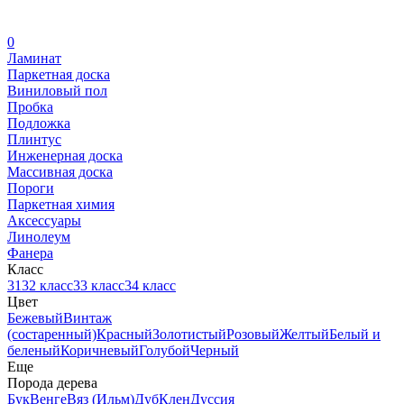
0
Ламинат
Паркетная доска
Виниловый пол
Пробка
Подложка
Плинтус
Инженерная доска
Массивная доска
Пороги
Паркетная химия
Аксессуары
Линолеум
Фанера
Класс
31
32 класс
33 класс
34 класс
Цвет
Бежевый
Винтаж
(состаренный)
Красный
Золотистый
Розовый
Желтый
Белый и
беленый
Коричневый
Голубой
Черный
Еще
Порода дерева
Бук
Венге
Вяз (Ильм)
Дуб
Клен
Дуссия