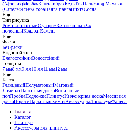
(Афзелия)
Мербау
Каштан
Орех
Кедр
Тик
Палисандр
Махагон
(Сапеле)
Ясень
Ятоба
Панга-панга
Пихта
Сосна
Еще
Тип рисунка
Ромб
1-полосный
С узором
3-х полосный
2-х
полосный
Квадрат
Камень
Еще
Фаска
Без фаски
Водостойкость
Влагостойкий
Водостойкий
Толщина
7 мм
8 мм
9 мм
10 мм
11 мм
12 мм
Еще
Блеск
Глянцевый
Полуматовый
Матовый
Ламинат
Паркетная доска
Виниловый
пол
Пробка
Подложка
Плинтус
Инженерная доска
Массивная
доска
Пороги
Паркетная химия
Аксессуары
Линолеум
Фанера
Главная
Каталог
Плинтус
Аксессуары для плинтуса