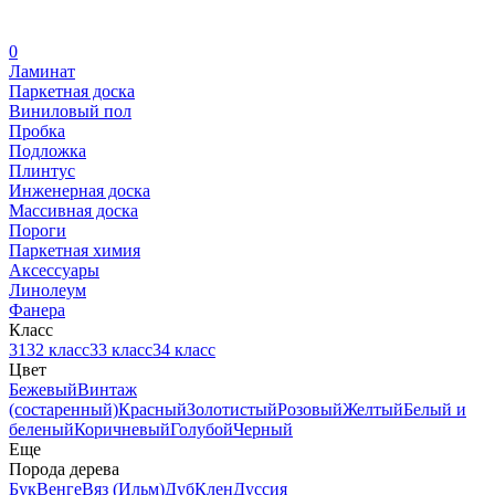
0
Ламинат
Паркетная доска
Виниловый пол
Пробка
Подложка
Плинтус
Инженерная доска
Массивная доска
Пороги
Паркетная химия
Аксессуары
Линолеум
Фанера
Класс
31
32 класс
33 класс
34 класс
Цвет
Бежевый
Винтаж
(состаренный)
Красный
Золотистый
Розовый
Желтый
Белый и
беленый
Коричневый
Голубой
Черный
Еще
Порода дерева
Бук
Венге
Вяз (Ильм)
Дуб
Клен
Дуссия