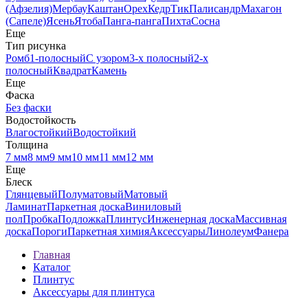
(Афзелия)
Мербау
Каштан
Орех
Кедр
Тик
Палисандр
Махагон
(Сапеле)
Ясень
Ятоба
Панга-панга
Пихта
Сосна
Еще
Тип рисунка
Ромб
1-полосный
С узором
3-х полосный
2-х
полосный
Квадрат
Камень
Еще
Фаска
Без фаски
Водостойкость
Влагостойкий
Водостойкий
Толщина
7 мм
8 мм
9 мм
10 мм
11 мм
12 мм
Еще
Блеск
Глянцевый
Полуматовый
Матовый
Ламинат
Паркетная доска
Виниловый
пол
Пробка
Подложка
Плинтус
Инженерная доска
Массивная
доска
Пороги
Паркетная химия
Аксессуары
Линолеум
Фанера
Главная
Каталог
Плинтус
Аксессуары для плинтуса