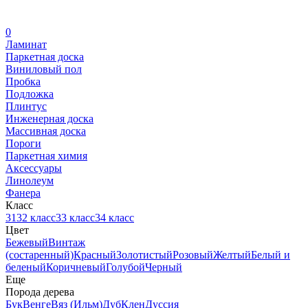
0
Ламинат
Паркетная доска
Виниловый пол
Пробка
Подложка
Плинтус
Инженерная доска
Массивная доска
Пороги
Паркетная химия
Аксессуары
Линолеум
Фанера
Класс
31
32 класс
33 класс
34 класс
Цвет
Бежевый
Винтаж
(состаренный)
Красный
Золотистый
Розовый
Желтый
Белый и
беленый
Коричневый
Голубой
Черный
Еще
Порода дерева
Бук
Венге
Вяз (Ильм)
Дуб
Клен
Дуссия