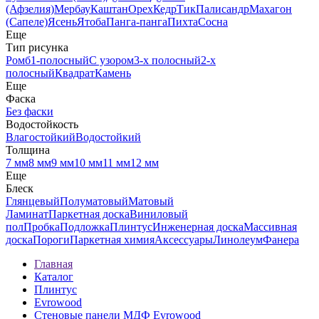
(Афзелия)
Мербау
Каштан
Орех
Кедр
Тик
Палисандр
Махагон
(Сапеле)
Ясень
Ятоба
Панга-панга
Пихта
Сосна
Еще
Тип рисунка
Ромб
1-полосный
С узором
3-х полосный
2-х
полосный
Квадрат
Камень
Еще
Фаска
Без фаски
Водостойкость
Влагостойкий
Водостойкий
Толщина
7 мм
8 мм
9 мм
10 мм
11 мм
12 мм
Еще
Блеск
Глянцевый
Полуматовый
Матовый
Ламинат
Паркетная доска
Виниловый
пол
Пробка
Подложка
Плинтус
Инженерная доска
Массивная
доска
Пороги
Паркетная химия
Аксессуары
Линолеум
Фанера
Главная
Каталог
Плинтус
Evrowood
Стеновые панели МДФ Evrowood