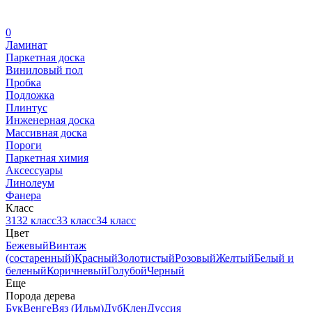
0
Ламинат
Паркетная доска
Виниловый пол
Пробка
Подложка
Плинтус
Инженерная доска
Массивная доска
Пороги
Паркетная химия
Аксессуары
Линолеум
Фанера
Класс
31
32 класс
33 класс
34 класс
Цвет
Бежевый
Винтаж
(состаренный)
Красный
Золотистый
Розовый
Желтый
Белый и
беленый
Коричневый
Голубой
Черный
Еще
Порода дерева
Бук
Венге
Вяз (Ильм)
Дуб
Клен
Дуссия