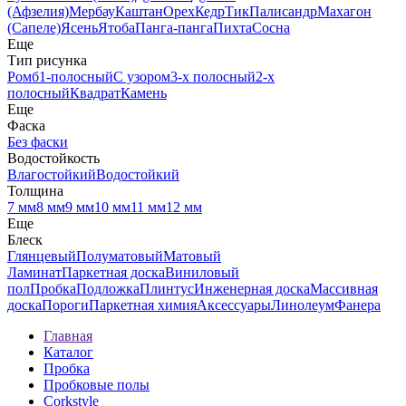
(Афзелия)
Мербау
Каштан
Орех
Кедр
Тик
Палисандр
Махагон
(Сапеле)
Ясень
Ятоба
Панга-панга
Пихта
Сосна
Еще
Тип рисунка
Ромб
1-полосный
С узором
3-х полосный
2-х
полосный
Квадрат
Камень
Еще
Фаска
Без фаски
Водостойкость
Влагостойкий
Водостойкий
Толщина
7 мм
8 мм
9 мм
10 мм
11 мм
12 мм
Еще
Блеск
Глянцевый
Полуматовый
Матовый
Ламинат
Паркетная доска
Виниловый
пол
Пробка
Подложка
Плинтус
Инженерная доска
Массивная
доска
Пороги
Паркетная химия
Аксессуары
Линолеум
Фанера
Главная
Каталог
Пробка
Пробковые полы
Corkstyle