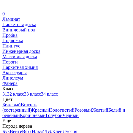
0
Ламинат
Паркетная доска
Виниловый пол
Пробка
Подложка
Плинтус
Инженерная доска
Массивная доска
Пороги
Паркетная химия
Аксессуары
Линолеум
Фанера
Класс
31
32 класс
33 класс
34 класс
Цвет
Бежевый
Винтаж
(состаренный)
Красный
Золотистый
Розовый
Желтый
Белый и
беленый
Коричневый
Голубой
Черный
Еще
Порода дерева
Бук
Венге
Вяз (Ильм)
Дуб
Клен
Дуссия