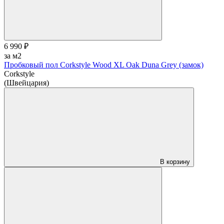
6 990 ₽
за м2
Пробковый пол Corkstyle Wood XL Oak Duna Grey (замок)
Corkstyle
(Швейцария)
В корзину