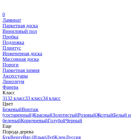
0
Ламинат
Паркетная доска
Виниловый пол
Пробка
Подложка
Плинтус
Инженерная доска
Массивная доска
Пороги
Паркетная химия
Аксессуары
Линолеум
Фанера
Класс
31
32 класс
33 класс
34 класс
Цвет
Бежевый
Винтаж
(состаренный)
Красный
Золотистый
Розовый
Желтый
Белый и
беленый
Коричневый
Голубой
Черный
Еще
Порода дерева
Бук
Венге
Вяз (Ильм)
Дуб
Клен
Дуссия