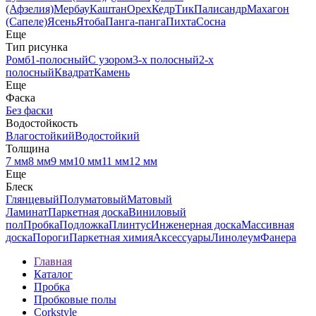
(Афзелия)
Мербау
Каштан
Орех
Кедр
Тик
Палисандр
Махагон
(Сапеле)
Ясень
Ятоба
Панга-панга
Пихта
Сосна
Еще
Тип рисунка
Ромб
1-полосный
С узором
3-х полосный
2-х
полосный
Квадрат
Камень
Еще
Фаска
Без фаски
Водостойкость
Влагостойкий
Водостойкий
Толщина
7 мм
8 мм
9 мм
10 мм
11 мм
12 мм
Еще
Блеск
Глянцевый
Полуматовый
Матовый
Ламинат
Паркетная доска
Виниловый
пол
Пробка
Подложка
Плинтус
Инженерная доска
Массивная
доска
Пороги
Паркетная химия
Аксессуары
Линолеум
Фанера
Главная
Каталог
Пробка
Пробковые полы
Corkstyle