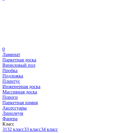
0
Ламинат
Паркетная доска
Виниловый пол
Пробка
Подложка
Плинтус
Инженерная доска
Массивная доска
Пороги
Паркетная химия
Аксессуары
Линолеум
Фанера
Класс
31
32 класс
33 класс
34 класс