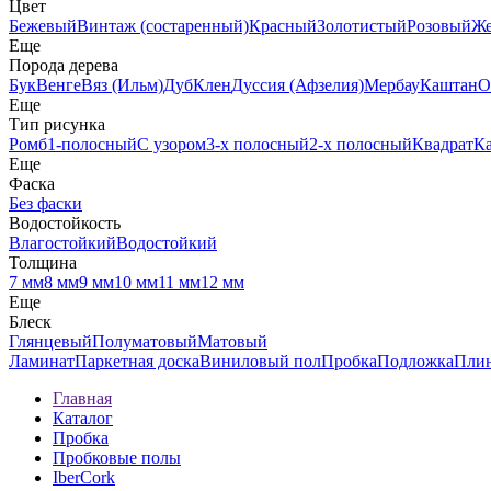
Цвет
Бежевый
Винтаж (состаренный)
Красный
Золотистый
Розовый
Ж
Еще
Порода дерева
Бук
Венге
Вяз (Ильм)
Дуб
Клен
Дуссия (Афзелия)
Мербау
Каштан
О
Еще
Тип рисунка
Ромб
1-полосный
С узором
3-х полосный
2-х полосный
Квадрат
К
Еще
Фаска
Без фаски
Водостойкость
Влагостойкий
Водостойкий
Толщина
7 мм
8 мм
9 мм
10 мм
11 мм
12 мм
Еще
Блеск
Глянцевый
Полуматовый
Матовый
Ламинат
Паркетная доска
Виниловый пол
Пробка
Подложка
Пли
Главная
Каталог
Пробка
Пробковые полы
IberCork