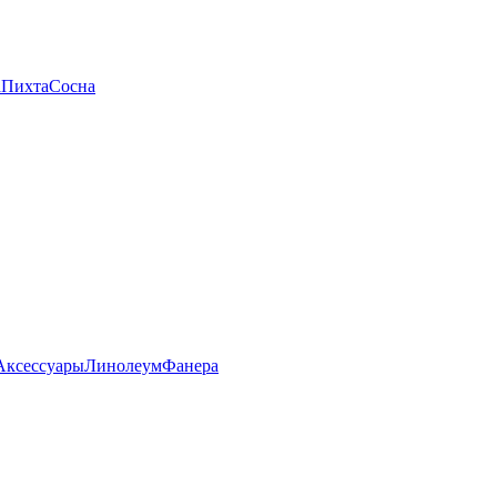
а
Пихта
Сосна
Аксессуары
Линолеум
Фанера