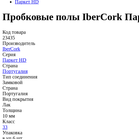
Паркет HD
Пробковые полы IberCork Па
Код товара
23435
Производитель
IberCork
Серия
Паркет HD
Страна
Португалия
Тип соединения
Замковой
Страна
Португалия
Вид покрытия
Лак
Толщина
10 мм
Класс
33
Упаковка
в уп.6 шт.