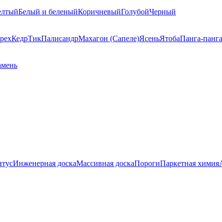
елтый
Белый и беленый
Коричневый
Голубой
Черный
рех
Кедр
Тик
Палисандр
Махагон (Сапеле)
Ясень
Ятоба
Панга-панг
амень
нтус
Инженерная доска
Массивная доска
Пороги
Паркетная химия