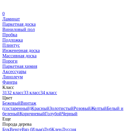
0
Ламинат
Паркетная доска
Виниловый пол
Пробка
Подложка
Плинтус
Инженерная доска
Массивная доска
Пороги
Паркетная химия
Аксессуары
Линолеум
Фанера
Класс
31
32 класс
33 класс
34 класс
Цвет
Бежевый
Винтаж
(состаренный)
Красный
Золотистый
Розовый
Желтый
Белый и
беленый
Коричневый
Голубой
Черный
Еще
Порода дерева
Бук
Венге
Вяз (Ильм)
Дуб
Клен
Дуссия