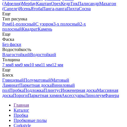
(Афзелия)
Мербау
Каштан
Орех
Кедр
Тик
Палисандр
Махагон
(Сапеле)
Ясень
Ятоба
Панга-панга
Пихта
Сосна
Еще
Тип рисунка
Ромб
1-полосный
С узором
3-х полосный
2-х
полосный
Квадрат
Камень
Еще
Фаска
Без фаски
Водостойкость
Влагостойкий
Водостойкий
Толщина
7 мм
8 мм
9 мм
10 мм
11 мм
12 мм
Еще
Блеск
Глянцевый
Полуматовый
Матовый
Ламинат
Паркетная доска
Виниловый
пол
Пробка
Подложка
Плинтус
Инженерная доска
Массивная
доска
Пороги
Паркетная химия
Аксессуары
Линолеум
Фанера
Главная
Каталог
Пробка
Пробковые полы
Corkstyle