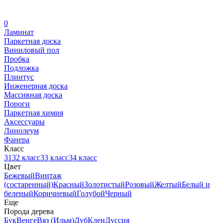
0
Ламинат
Паркетная доска
Виниловый пол
Пробка
Подложка
Плинтус
Инженерная доска
Массивная доска
Пороги
Паркетная химия
Аксессуары
Линолеум
Фанера
Класс
31
32 класс
33 класс
34 класс
Цвет
Бежевый
Винтаж
(состаренный)
Красный
Золотистый
Розовый
Желтый
Белый и
беленый
Коричневый
Голубой
Черный
Еще
Порода дерева
Бук
Венге
Вяз (Ильм)
Дуб
Клен
Дуссия