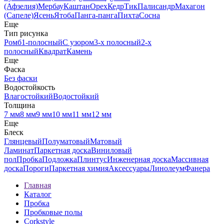
(Афзелия)
Мербау
Каштан
Орех
Кедр
Тик
Палисандр
Махагон
(Сапеле)
Ясень
Ятоба
Панга-панга
Пихта
Сосна
Еще
Тип рисунка
Ромб
1-полосный
С узором
3-х полосный
2-х
полосный
Квадрат
Камень
Еще
Фаска
Без фаски
Водостойкость
Влагостойкий
Водостойкий
Толщина
7 мм
8 мм
9 мм
10 мм
11 мм
12 мм
Еще
Блеск
Глянцевый
Полуматовый
Матовый
Ламинат
Паркетная доска
Виниловый
пол
Пробка
Подложка
Плинтус
Инженерная доска
Массивная
доска
Пороги
Паркетная химия
Аксессуары
Линолеум
Фанера
Главная
Каталог
Пробка
Пробковые полы
Corkstyle