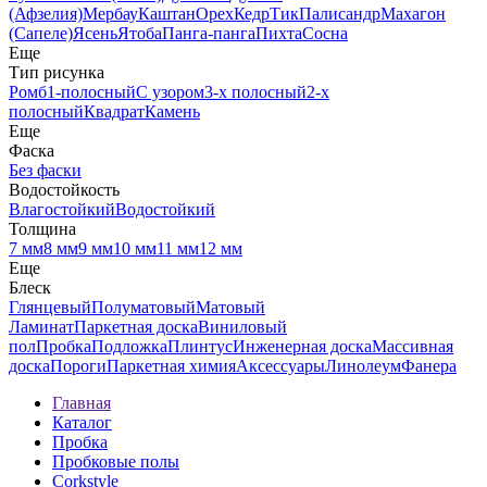
(Афзелия)
Мербау
Каштан
Орех
Кедр
Тик
Палисандр
Махагон
(Сапеле)
Ясень
Ятоба
Панга-панга
Пихта
Сосна
Еще
Тип рисунка
Ромб
1-полосный
С узором
3-х полосный
2-х
полосный
Квадрат
Камень
Еще
Фаска
Без фаски
Водостойкость
Влагостойкий
Водостойкий
Толщина
7 мм
8 мм
9 мм
10 мм
11 мм
12 мм
Еще
Блеск
Глянцевый
Полуматовый
Матовый
Ламинат
Паркетная доска
Виниловый
пол
Пробка
Подложка
Плинтус
Инженерная доска
Массивная
доска
Пороги
Паркетная химия
Аксессуары
Линолеум
Фанера
Главная
Каталог
Пробка
Пробковые полы
Corkstyle