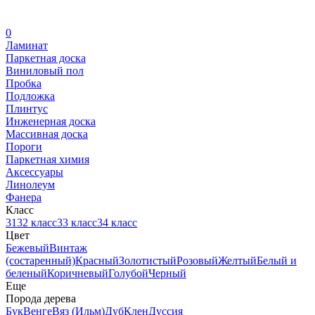
0
Ламинат
Паркетная доска
Виниловый пол
Пробка
Подложка
Плинтус
Инженерная доска
Массивная доска
Пороги
Паркетная химия
Аксессуары
Линолеум
Фанера
Класс
31
32 класс
33 класс
34 класс
Цвет
Бежевый
Винтаж
(состаренный)
Красный
Золотистый
Розовый
Желтый
Белый и
беленый
Коричневый
Голубой
Черный
Еще
Порода дерева
Бук
Венге
Вяз (Ильм)
Дуб
Клен
Дуссия