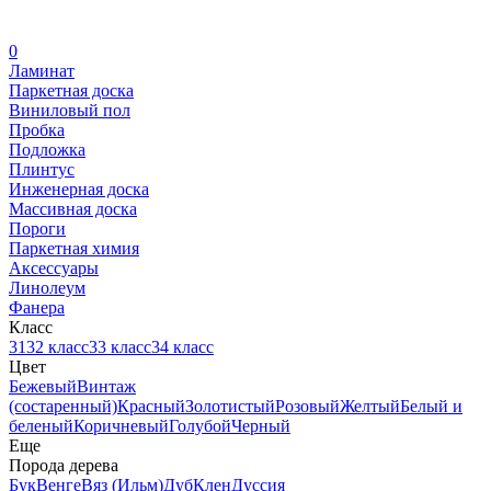
0
Ламинат
Паркетная доска
Виниловый пол
Пробка
Подложка
Плинтус
Инженерная доска
Массивная доска
Пороги
Паркетная химия
Аксессуары
Линолеум
Фанера
Класс
31
32 класс
33 класс
34 класс
Цвет
Бежевый
Винтаж
(состаренный)
Красный
Золотистый
Розовый
Желтый
Белый и
беленый
Коричневый
Голубой
Черный
Еще
Порода дерева
Бук
Венге
Вяз (Ильм)
Дуб
Клен
Дуссия