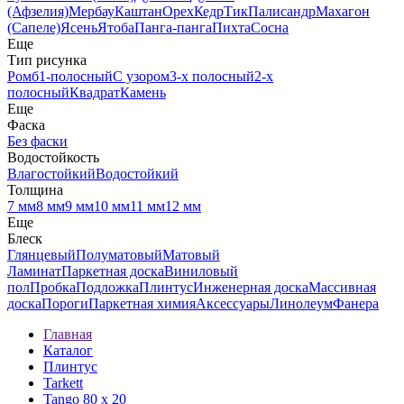
(Афзелия)
Мербау
Каштан
Орех
Кедр
Тик
Палисандр
Махагон
(Сапеле)
Ясень
Ятоба
Панга-панга
Пихта
Сосна
Еще
Тип рисунка
Ромб
1-полосный
С узором
3-х полосный
2-х
полосный
Квадрат
Камень
Еще
Фаска
Без фаски
Водостойкость
Влагостойкий
Водостойкий
Толщина
7 мм
8 мм
9 мм
10 мм
11 мм
12 мм
Еще
Блеск
Глянцевый
Полуматовый
Матовый
Ламинат
Паркетная доска
Виниловый
пол
Пробка
Подложка
Плинтус
Инженерная доска
Массивная
доска
Пороги
Паркетная химия
Аксессуары
Линолеум
Фанера
Главная
Каталог
Плинтус
Tarkett
Tango 80 х 20