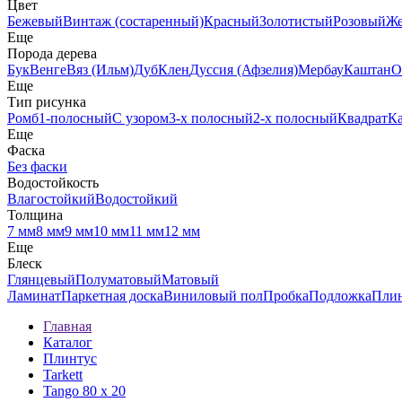
Цвет
Бежевый
Винтаж (состаренный)
Красный
Золотистый
Розовый
Ж
Еще
Порода дерева
Бук
Венге
Вяз (Ильм)
Дуб
Клен
Дуссия (Афзелия)
Мербау
Каштан
О
Еще
Тип рисунка
Ромб
1-полосный
С узором
3-х полосный
2-х полосный
Квадрат
К
Еще
Фаска
Без фаски
Водостойкость
Влагостойкий
Водостойкий
Толщина
7 мм
8 мм
9 мм
10 мм
11 мм
12 мм
Еще
Блеск
Глянцевый
Полуматовый
Матовый
Ламинат
Паркетная доска
Виниловый пол
Пробка
Подложка
Пли
Главная
Каталог
Плинтус
Tarkett
Tango 80 х 20