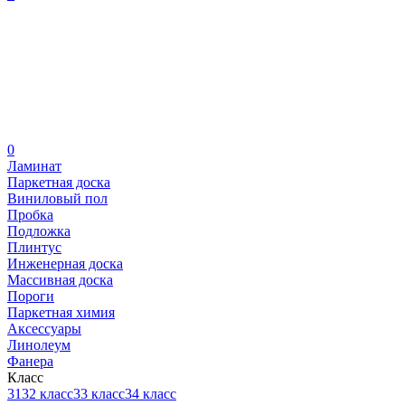
0
Ламинат
Паркетная доска
Виниловый пол
Пробка
Подложка
Плинтус
Инженерная доска
Массивная доска
Пороги
Паркетная химия
Аксессуары
Линолеум
Фанера
Класс
31
32 класс
33 класс
34 класс