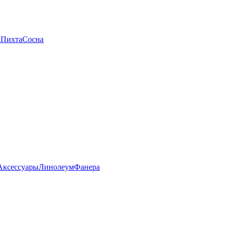
а
Пихта
Сосна
Аксессуары
Линолеум
Фанера