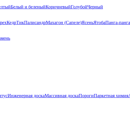
елтый
Белый и беленый
Коричневый
Голубой
Черный
рех
Кедр
Тик
Палисандр
Махагон (Сапеле)
Ясень
Ятоба
Панга-панг
амень
нтус
Инженерная доска
Массивная доска
Пороги
Паркетная химия