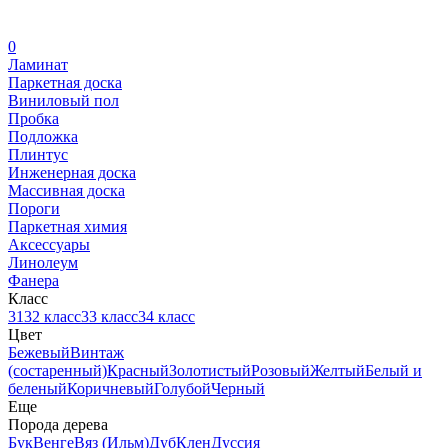
0
Ламинат
Паркетная доска
Виниловый пол
Пробка
Подложка
Плинтус
Инженерная доска
Массивная доска
Пороги
Паркетная химия
Аксессуары
Линолеум
Фанера
Класс
31
32 класс
33 класс
34 класс
Цвет
Бежевый
Винтаж
(состаренный)
Красный
Золотистый
Розовый
Желтый
Белый и
беленый
Коричневый
Голубой
Черный
Еще
Порода дерева
Бук
Венге
Вяз (Ильм)
Дуб
Клен
Дуссия