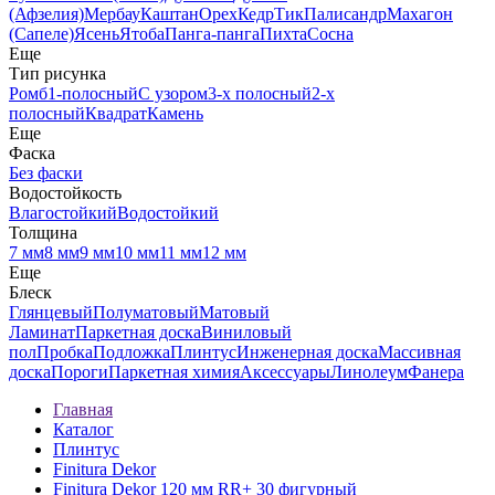
(Афзелия)
Мербау
Каштан
Орех
Кедр
Тик
Палисандр
Махагон
(Сапеле)
Ясень
Ятоба
Панга-панга
Пихта
Сосна
Еще
Тип рисунка
Ромб
1-полосный
С узором
3-х полосный
2-х
полосный
Квадрат
Камень
Еще
Фаска
Без фаски
Водостойкость
Влагостойкий
Водостойкий
Толщина
7 мм
8 мм
9 мм
10 мм
11 мм
12 мм
Еще
Блеск
Глянцевый
Полуматовый
Матовый
Ламинат
Паркетная доска
Виниловый
пол
Пробка
Подложка
Плинтус
Инженерная доска
Массивная
доска
Пороги
Паркетная химия
Аксессуары
Линолеум
Фанера
Главная
Каталог
Плинтус
Finitura Dekor
Finitura Dekor 120 мм RR+ 30 фигурный