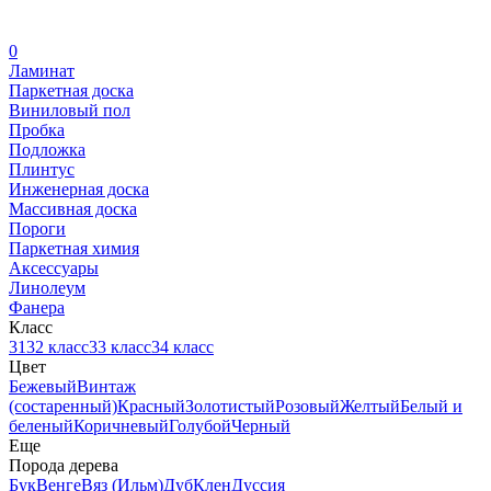
0
Ламинат
Паркетная доска
Виниловый пол
Пробка
Подложка
Плинтус
Инженерная доска
Массивная доска
Пороги
Паркетная химия
Аксессуары
Линолеум
Фанера
Класс
31
32 класс
33 класс
34 класс
Цвет
Бежевый
Винтаж
(состаренный)
Красный
Золотистый
Розовый
Желтый
Белый и
беленый
Коричневый
Голубой
Черный
Еще
Порода дерева
Бук
Венге
Вяз (Ильм)
Дуб
Клен
Дуссия