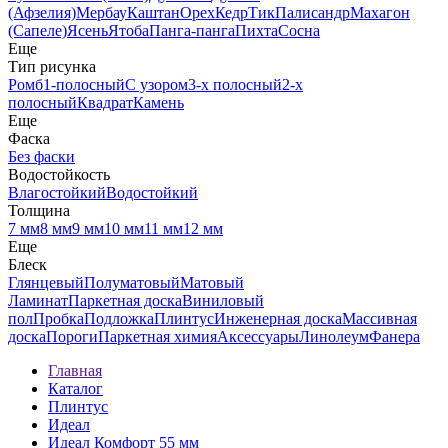
(Афзелия)
Мербау
Каштан
Орех
Кедр
Тик
Палисандр
Махагон
(Сапеле)
Ясень
Ятоба
Панга-панга
Пихта
Сосна
Еще
Тип рисунка
Ромб
1-полосный
С узором
3-х полосный
2-х
полосный
Квадрат
Камень
Еще
Фаска
Без фаски
Водостойкость
Влагостойкий
Водостойкий
Толщина
7 мм
8 мм
9 мм
10 мм
11 мм
12 мм
Еще
Блеск
Глянцевый
Полуматовый
Матовый
Ламинат
Паркетная доска
Виниловый
пол
Пробка
Подложка
Плинтус
Инженерная доска
Массивная
доска
Пороги
Паркетная химия
Аксессуары
Линолеум
Фанера
Главная
Каталог
Плинтус
Идеал
Идеал Комфорт 55 мм