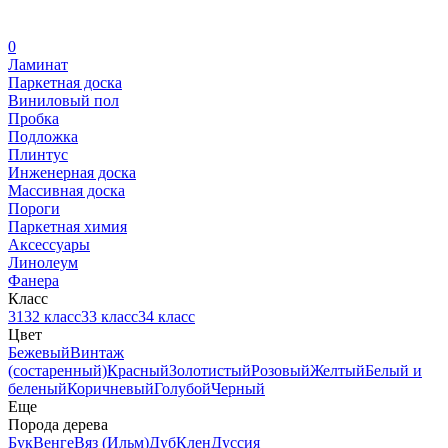
0
Ламинат
Паркетная доска
Виниловый пол
Пробка
Подложка
Плинтус
Инженерная доска
Массивная доска
Пороги
Паркетная химия
Аксессуары
Линолеум
Фанера
Класс
31
32 класс
33 класс
34 класс
Цвет
Бежевый
Винтаж
(состаренный)
Красный
Золотистый
Розовый
Желтый
Белый и
беленый
Коричневый
Голубой
Черный
Еще
Порода дерева
Бук
Венге
Вяз (Ильм)
Дуб
Клен
Дуссия