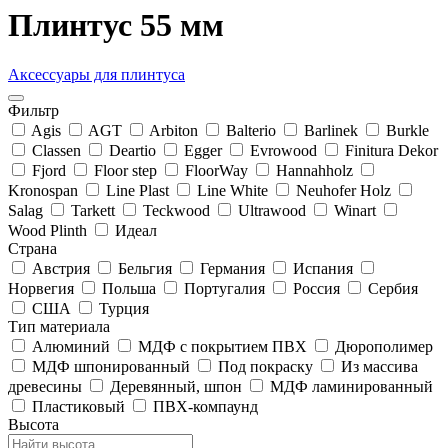
Плинтус 55 мм
Аксессуары для плинтуса
Фильтр
Agis
AGT
Arbiton
Balterio
Barlinek
Burkle
Classen
Deartio
Egger
Evrowood
Finitura Dekor
Fjord
Floor step
FloorWay
Hannahholz
Kronospan
Line Plast
Line White
Neuhofer Holz
Salag
Tarkett
Teckwood
Ultrawood
Winart
Wood Plinth
Идеал
Страна
Австрия
Бельгия
Германия
Испания
Норвегия
Польша
Португалия
Россия
Сербия
США
Турция
Тип материала
Алюминий
МДФ с покрытием ПВХ
Дюрополимер
МДФ шпонированный
Под покраску
Из массива
древесины
Деревянный, шпон
МДФ ламинированный
Пластиковый
ПВХ-компаунд
Высота