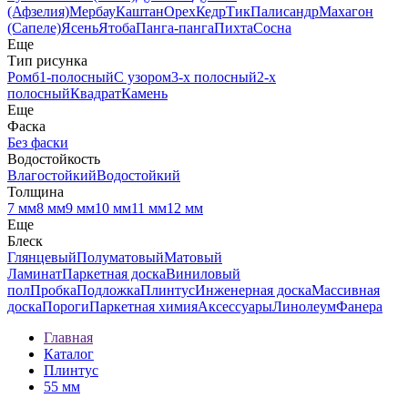
(Афзелия)
Мербау
Каштан
Орех
Кедр
Тик
Палисандр
Махагон
(Сапеле)
Ясень
Ятоба
Панга-панга
Пихта
Сосна
Еще
Тип рисунка
Ромб
1-полосный
С узором
3-х полосный
2-х
полосный
Квадрат
Камень
Еще
Фаска
Без фаски
Водостойкость
Влагостойкий
Водостойкий
Толщина
7 мм
8 мм
9 мм
10 мм
11 мм
12 мм
Еще
Блеск
Глянцевый
Полуматовый
Матовый
Ламинат
Паркетная доска
Виниловый
пол
Пробка
Подложка
Плинтус
Инженерная доска
Массивная
доска
Пороги
Паркетная химия
Аксессуары
Линолеум
Фанера
Главная
Каталог
Плинтус
55 мм