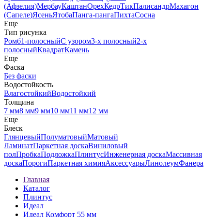
(Афзелия)
Мербау
Каштан
Орех
Кедр
Тик
Палисандр
Махагон
(Сапеле)
Ясень
Ятоба
Панга-панга
Пихта
Сосна
Еще
Тип рисунка
Ромб
1-полосный
С узором
3-х полосный
2-х
полосный
Квадрат
Камень
Еще
Фаска
Без фаски
Водостойкость
Влагостойкий
Водостойкий
Толщина
7 мм
8 мм
9 мм
10 мм
11 мм
12 мм
Еще
Блеск
Глянцевый
Полуматовый
Матовый
Ламинат
Паркетная доска
Виниловый
пол
Пробка
Подложка
Плинтус
Инженерная доска
Массивная
доска
Пороги
Паркетная химия
Аксессуары
Линолеум
Фанера
Главная
Каталог
Плинтус
Идеал
Идеал Комфорт 55 мм