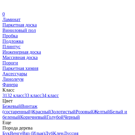
0
Ламинат
Паркетная доска
Виниловый пол
Пробка
Подложка
Плинтус
Инженерная доска
Массивная доска
Пороги
Паркетная химия
Аксессуары
Линолеум
Фанера
Класс
31
32 класс
33 класс
34 класс
Цвет
Бежевый
Винтаж
(состаренный)
Красный
Золотистый
Розовый
Желтый
Белый и
беленый
Коричневый
Голубой
Черный
Еще
Порода дерева
Бук
Венге
Вяз (Ильм)
Дуб
Клен
Дуссия