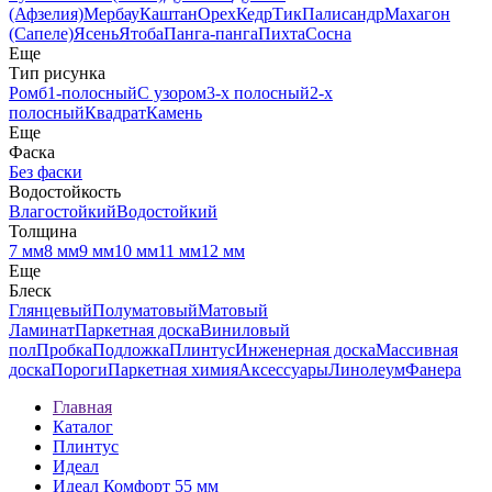
(Афзелия)
Мербау
Каштан
Орех
Кедр
Тик
Палисандр
Махагон
(Сапеле)
Ясень
Ятоба
Панга-панга
Пихта
Сосна
Еще
Тип рисунка
Ромб
1-полосный
С узором
3-х полосный
2-х
полосный
Квадрат
Камень
Еще
Фаска
Без фаски
Водостойкость
Влагостойкий
Водостойкий
Толщина
7 мм
8 мм
9 мм
10 мм
11 мм
12 мм
Еще
Блеск
Глянцевый
Полуматовый
Матовый
Ламинат
Паркетная доска
Виниловый
пол
Пробка
Подложка
Плинтус
Инженерная доска
Массивная
доска
Пороги
Паркетная химия
Аксессуары
Линолеум
Фанера
Главная
Каталог
Плинтус
Идеал
Идеал Комфорт 55 мм