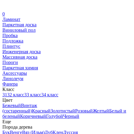
0
Ламинат
Паркетная доска
Виниловый пол
Пробка
Подложка
Плинтус
Инженерная доска
Массивная доска
Пороги
Паркетная химия
Аксессуары
Линолеум
Фанера
Класс
31
32 класс
33 класс
34 класс
Цвет
Бежевый
Винтаж
(состаренный)
Красный
Золотистый
Розовый
Желтый
Белый и
беленый
Коричневый
Голубой
Черный
Еще
Порода дерева
Бук
Венге
Вяз (Ильм)
Дуб
Клен
Дуссия