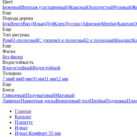
Цвет
Бежевый
Винтаж (состаренный)
Красный
Золотистый
Розовый
Ж
Еще
Порода дерева
Бук
Венге
Вяз (Ильм)
Дуб
Клен
Дуссия (Афзелия)
Мербау
Каштан
О
Еще
Тип рисунка
Ромб
1-полосный
С узором
3-х полосный
2-х полосный
Квадрат
К
Еще
Фаска
Без фаски
Водостойкость
Влагостойкий
Водостойкий
Толщина
7 мм
8 мм
9 мм
10 мм
11 мм
12 мм
Еще
Блеск
Глянцевый
Полуматовый
Матовый
Ламинат
Паркетная доска
Виниловый пол
Пробка
Подложка
Пли
Главная
Каталог
Плинтус
Идеал
Идеал Комфорт 55 мм