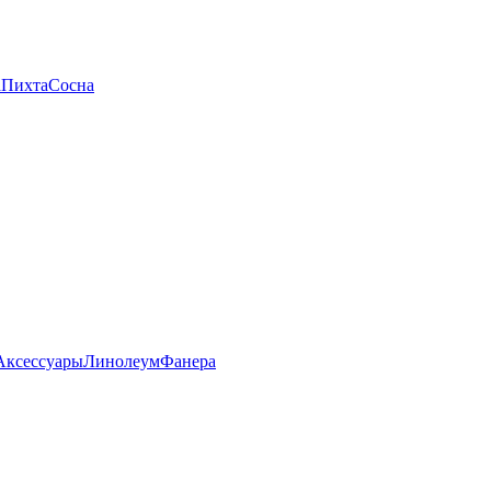
а
Пихта
Сосна
Аксессуары
Линолеум
Фанера