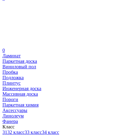
0
Ламинат
Паркетная доска
Виниловый пол
Пробка
Подложка
Плинтус
Инженерная доска
Массивная доска
Пороги
Паркетная химия
Аксессуары
Линолеум
Фанера
Класс
31
32 класс
33 класс
34 класс