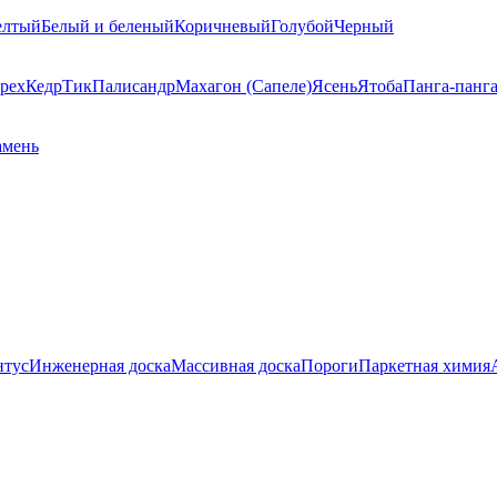
елтый
Белый и беленый
Коричневый
Голубой
Черный
рех
Кедр
Тик
Палисандр
Махагон (Сапеле)
Ясень
Ятоба
Панга-панг
амень
нтус
Инженерная доска
Массивная доска
Пороги
Паркетная химия