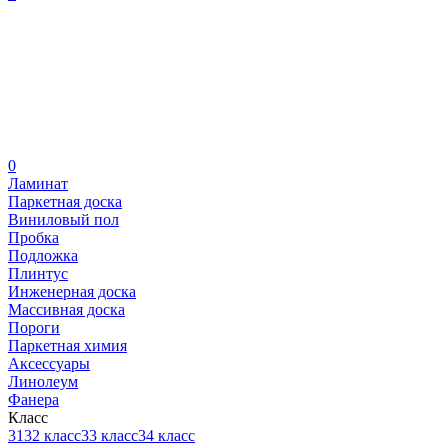
0
Ламинат
Паркетная доска
Виниловый пол
Пробка
Подложка
Плинтус
Инженерная доска
Массивная доска
Пороги
Паркетная химия
Аксессуары
Линолеум
Фанера
Класс
31
32 класс
33 класс
34 класс