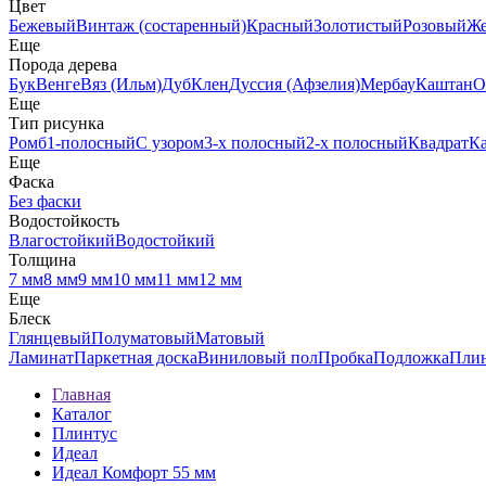
Цвет
Бежевый
Винтаж (состаренный)
Красный
Золотистый
Розовый
Ж
Еще
Порода дерева
Бук
Венге
Вяз (Ильм)
Дуб
Клен
Дуссия (Афзелия)
Мербау
Каштан
О
Еще
Тип рисунка
Ромб
1-полосный
С узором
3-х полосный
2-х полосный
Квадрат
К
Еще
Фаска
Без фаски
Водостойкость
Влагостойкий
Водостойкий
Толщина
7 мм
8 мм
9 мм
10 мм
11 мм
12 мм
Еще
Блеск
Глянцевый
Полуматовый
Матовый
Ламинат
Паркетная доска
Виниловый пол
Пробка
Подложка
Пли
Главная
Каталог
Плинтус
Идеал
Идеал Комфорт 55 мм