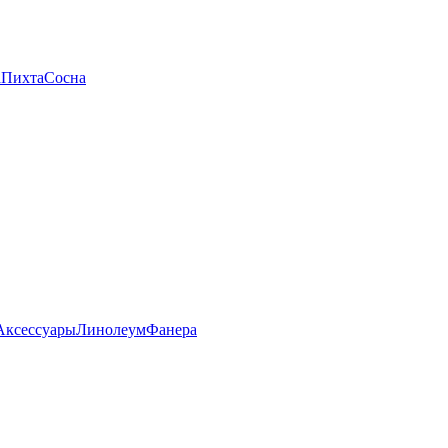
а
Пихта
Сосна
Аксессуары
Линолеум
Фанера