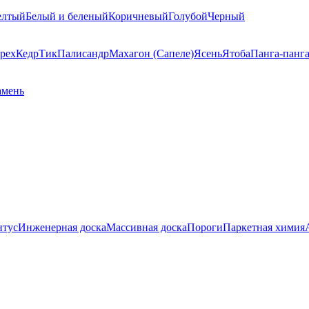
елтый
Белый и беленый
Коричневый
Голубой
Черный
рех
Кедр
Тик
Палисандр
Махагон (Сапеле)
Ясень
Ятоба
Панга-панг
амень
нтус
Инженерная доска
Массивная доска
Пороги
Паркетная химия