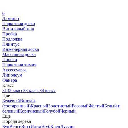
0
Ламинат
Паркетная доска
Виниловый пол
Пробка
Подложка
Плинтус
Инженерная доска
Массивная доска
Пороги
Паркетная химия
Аксессуары
Линолеум
Фанера
Класс
31
32 класс
33 класс
34 класс
Цвет
Бежевый
Винтаж
(состаренный)
Красный
Золотистый
Розовый
Желтый
Белый и
беленый
Коричневый
Голубой
Черный
Еще
Порода дерева
Бук
Венге
Вяз (Ильм)
Дуб
Клен
Дуссия