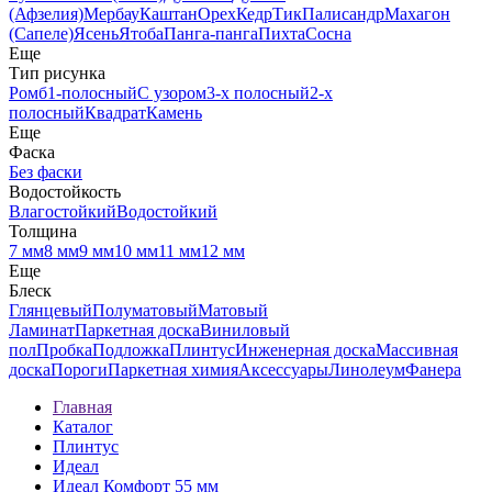
(Афзелия)
Мербау
Каштан
Орех
Кедр
Тик
Палисандр
Махагон
(Сапеле)
Ясень
Ятоба
Панга-панга
Пихта
Сосна
Еще
Тип рисунка
Ромб
1-полосный
С узором
3-х полосный
2-х
полосный
Квадрат
Камень
Еще
Фаска
Без фаски
Водостойкость
Влагостойкий
Водостойкий
Толщина
7 мм
8 мм
9 мм
10 мм
11 мм
12 мм
Еще
Блеск
Глянцевый
Полуматовый
Матовый
Ламинат
Паркетная доска
Виниловый
пол
Пробка
Подложка
Плинтус
Инженерная доска
Массивная
доска
Пороги
Паркетная химия
Аксессуары
Линолеум
Фанера
Главная
Каталог
Плинтус
Идеал
Идеал Комфорт 55 мм