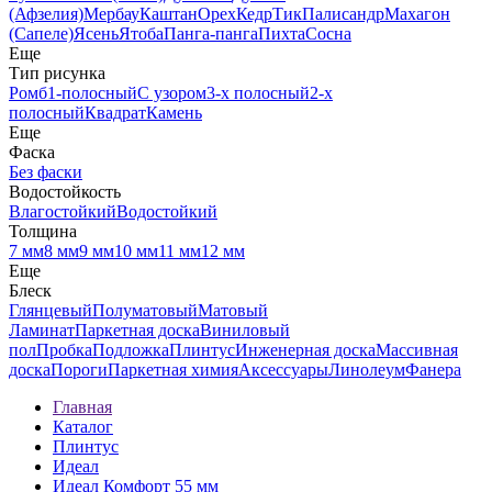
(Афзелия)
Мербау
Каштан
Орех
Кедр
Тик
Палисандр
Махагон
(Сапеле)
Ясень
Ятоба
Панга-панга
Пихта
Сосна
Еще
Тип рисунка
Ромб
1-полосный
С узором
3-х полосный
2-х
полосный
Квадрат
Камень
Еще
Фаска
Без фаски
Водостойкость
Влагостойкий
Водостойкий
Толщина
7 мм
8 мм
9 мм
10 мм
11 мм
12 мм
Еще
Блеск
Глянцевый
Полуматовый
Матовый
Ламинат
Паркетная доска
Виниловый
пол
Пробка
Подложка
Плинтус
Инженерная доска
Массивная
доска
Пороги
Паркетная химия
Аксессуары
Линолеум
Фанера
Главная
Каталог
Плинтус
Идеал
Идеал Комфорт 55 мм