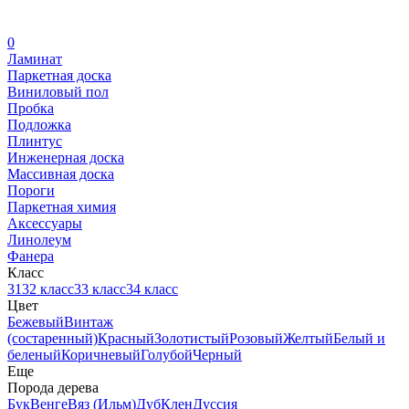
0
Ламинат
Паркетная доска
Виниловый пол
Пробка
Подложка
Плинтус
Инженерная доска
Массивная доска
Пороги
Паркетная химия
Аксессуары
Линолеум
Фанера
Класс
31
32 класс
33 класс
34 класс
Цвет
Бежевый
Винтаж
(состаренный)
Красный
Золотистый
Розовый
Желтый
Белый и
беленый
Коричневый
Голубой
Черный
Еще
Порода дерева
Бук
Венге
Вяз (Ильм)
Дуб
Клен
Дуссия