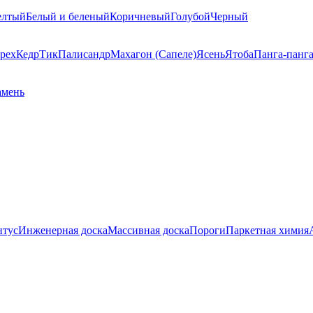
елтый
Белый и беленый
Коричневый
Голубой
Черный
рех
Кедр
Тик
Палисандр
Махагон (Сапеле)
Ясень
Ятоба
Панга-панг
амень
нтус
Инженерная доска
Массивная доска
Пороги
Паркетная химия