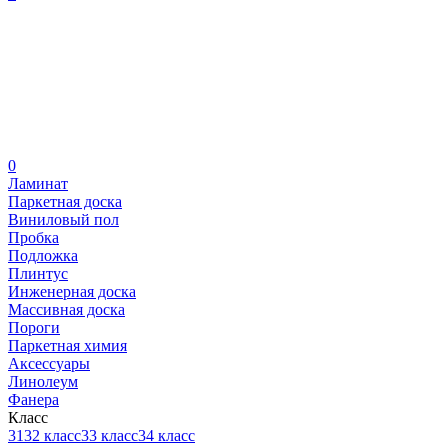
0
Ламинат
Паркетная доска
Виниловый пол
Пробка
Подложка
Плинтус
Инженерная доска
Массивная доска
Пороги
Паркетная химия
Аксессуары
Линолеум
Фанера
Класс
31
32 класс
33 класс
34 класс