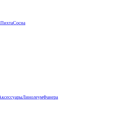
а
Пихта
Сосна
Аксессуары
Линолеум
Фанера