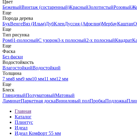
Цвет
Бежевый
Винтаж (состаренный)
Красный
Золотистый
Розовый
Ж
Еще
Порода дерева
Бук
Венге
Вяз (Ильм)
Дуб
Клен
Дуссия (Афзелия)
Мербау
Каштан
О
Еще
Тип рисунка
Ромб
1-полосный
С узором
3-х полосный
2-х полосный
Квадрат
К
Еще
Фаска
Без фаски
Водостойкость
Влагостойкий
Водостойкий
Толщина
7 мм
8 мм
9 мм
10 мм
11 мм
12 мм
Еще
Блеск
Глянцевый
Полуматовый
Матовый
Ламинат
Паркетная доска
Виниловый пол
Пробка
Подложка
Пли
Главная
Каталог
Плинтус
Идеал
Идеал Комфорт 55 мм