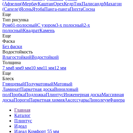
(Афзелия)
Мербау
Каштан
Орех
Кедр
Тик
Палисандр
Махагон
(Сапеле)
Ясень
Ятоба
Панга-панга
Пихта
Сосна
Еще
Тип рисунка
Ромб
1-полосный
С узором
3-х полосный
2-х
полосный
Квадрат
Камень
Еще
Фаска
Без фаски
Водостойкость
Влагостойкий
Водостойкий
Толщина
7 мм
8 мм
9 мм
10 мм
11 мм
12 мм
Еще
Блеск
Глянцевый
Полуматовый
Матовый
Ламинат
Паркетная доска
Виниловый
пол
Пробка
Подложка
Плинтус
Инженерная доска
Массивная
доска
Пороги
Паркетная химия
Аксессуары
Линолеум
Фанера
Главная
Каталог
Плинтус
Идеал
Идеал Комфорт 55 мм