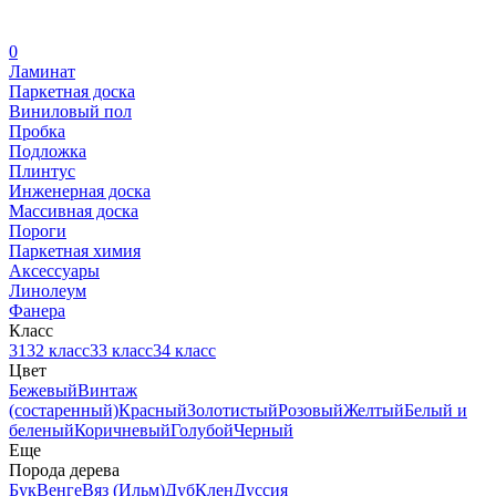
0
Ламинат
Паркетная доска
Виниловый пол
Пробка
Подложка
Плинтус
Инженерная доска
Массивная доска
Пороги
Паркетная химия
Аксессуары
Линолеум
Фанера
Класс
31
32 класс
33 класс
34 класс
Цвет
Бежевый
Винтаж
(состаренный)
Красный
Золотистый
Розовый
Желтый
Белый и
беленый
Коричневый
Голубой
Черный
Еще
Порода дерева
Бук
Венге
Вяз (Ильм)
Дуб
Клен
Дуссия