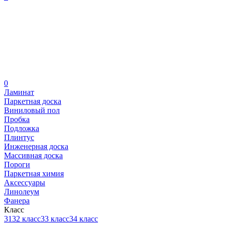
0
Ламинат
Паркетная доска
Виниловый пол
Пробка
Подложка
Плинтус
Инженерная доска
Массивная доска
Пороги
Паркетная химия
Аксессуары
Линолеум
Фанера
Класс
31
32 класс
33 класс
34 класс