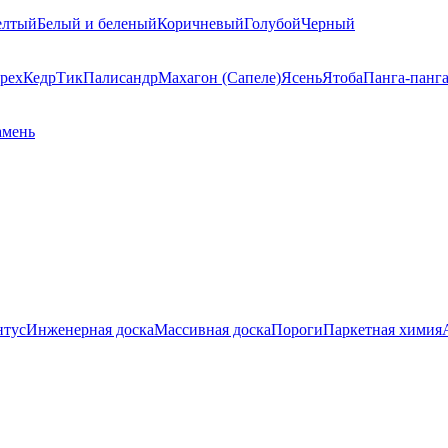
елтый
Белый и беленый
Коричневый
Голубой
Черный
рех
Кедр
Тик
Палисандр
Махагон (Сапеле)
Ясень
Ятоба
Панга-панг
амень
нтус
Инженерная доска
Массивная доска
Пороги
Паркетная химия