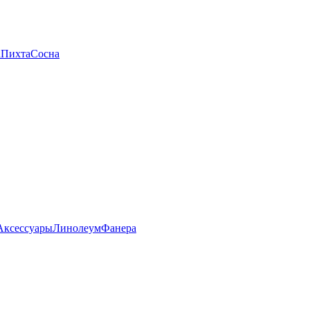
а
Пихта
Сосна
Аксессуары
Линолеум
Фанера