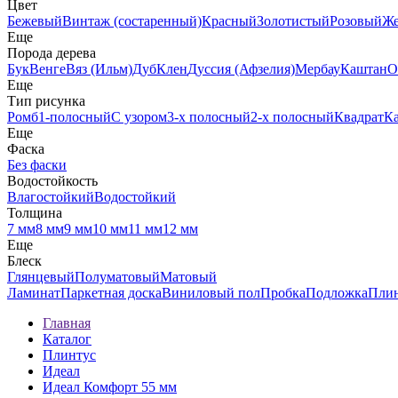
Цвет
Бежевый
Винтаж (состаренный)
Красный
Золотистый
Розовый
Ж
Еще
Порода дерева
Бук
Венге
Вяз (Ильм)
Дуб
Клен
Дуссия (Афзелия)
Мербау
Каштан
О
Еще
Тип рисунка
Ромб
1-полосный
С узором
3-х полосный
2-х полосный
Квадрат
К
Еще
Фаска
Без фаски
Водостойкость
Влагостойкий
Водостойкий
Толщина
7 мм
8 мм
9 мм
10 мм
11 мм
12 мм
Еще
Блеск
Глянцевый
Полуматовый
Матовый
Ламинат
Паркетная доска
Виниловый пол
Пробка
Подложка
Пли
Главная
Каталог
Плинтус
Идеал
Идеал Комфорт 55 мм