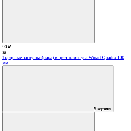
90 ₽
за
Торцевые заглушки(пара) в цвет плинтуса Winart Quadro 100
мм
В корзину