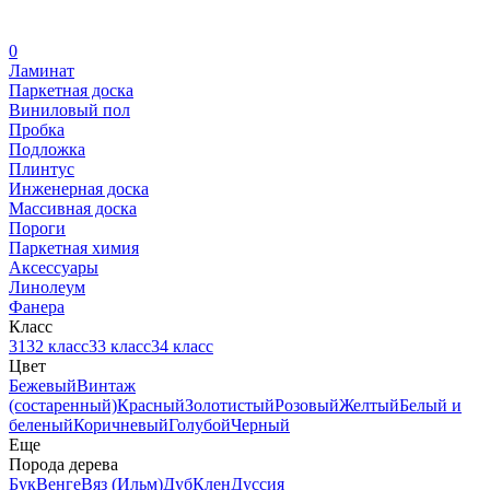
0
Ламинат
Паркетная доска
Виниловый пол
Пробка
Подложка
Плинтус
Инженерная доска
Массивная доска
Пороги
Паркетная химия
Аксессуары
Линолеум
Фанера
Класс
31
32 класс
33 класс
34 класс
Цвет
Бежевый
Винтаж
(состаренный)
Красный
Золотистый
Розовый
Желтый
Белый и
беленый
Коричневый
Голубой
Черный
Еще
Порода дерева
Бук
Венге
Вяз (Ильм)
Дуб
Клен
Дуссия