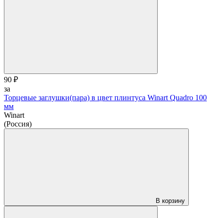
90 ₽
за
Торцевые заглушки(пара) в цвет плинтуса Winart Quadro 100
мм
Winart
(Россия)
В корзину