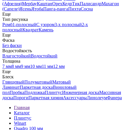
(Афзелия)
Мербау
Каштан
Орех
Кедр
Тик
Палисандр
Махагон
(Сапеле)
Ясень
Ятоба
Панга-панга
Пихта
Сосна
Еще
Тип рисунка
Ромб
1-полосный
С узором
3-х полосный
2-х
полосный
Квадрат
Камень
Еще
Фаска
Без фаски
Водостойкость
Влагостойкий
Водостойкий
Толщина
7 мм
8 мм
9 мм
10 мм
11 мм
12 мм
Еще
Блеск
Глянцевый
Полуматовый
Матовый
Ламинат
Паркетная доска
Виниловый
пол
Пробка
Подложка
Плинтус
Инженерная доска
Массивная
доска
Пороги
Паркетная химия
Аксессуары
Линолеум
Фанера
Главная
Каталог
Плинтус
Winart
Quadro 100 мм