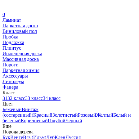
0
Ламинат
Паркетная доска
Виниловый пол
Пробка
Подложка
Плинтус
Инженерная доска
Массивная доска
Пороги
Паркетная химия
Аксессуары
Линолеум
Фанера
Класс
31
32 класс
33 класс
34 класс
Цвет
Бежевый
Винтаж
(состаренный)
Красный
Золотистый
Розовый
Желтый
Белый и
беленый
Коричневый
Голубой
Черный
Еще
Порода дерева
Бук
Венге
Вяз (Ильм)
Дуб
Клен
Дуссия