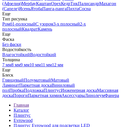
(Афзелия)
Мербау
Каштан
Орех
Кедр
Тик
Палисандр
Махагон
(Сапеле)
Ясень
Ятоба
Панга-панга
Пихта
Сосна
Еще
Тип рисунка
Ромб
1-полосный
С узором
3-х полосный
2-х
полосный
Квадрат
Камень
Еще
Фаска
Без фаски
Водостойкость
Влагостойкий
Водостойкий
Толщина
7 мм
8 мм
9 мм
10 мм
11 мм
12 мм
Еще
Блеск
Глянцевый
Полуматовый
Матовый
Ламинат
Паркетная доска
Виниловый
пол
Пробка
Подложка
Плинтус
Инженерная доска
Массивная
доска
Пороги
Паркетная химия
Аксессуары
Линолеум
Фанера
Главная
Каталог
Плинтус
Evrowood
Плинтус Evrowood для подсветки LED