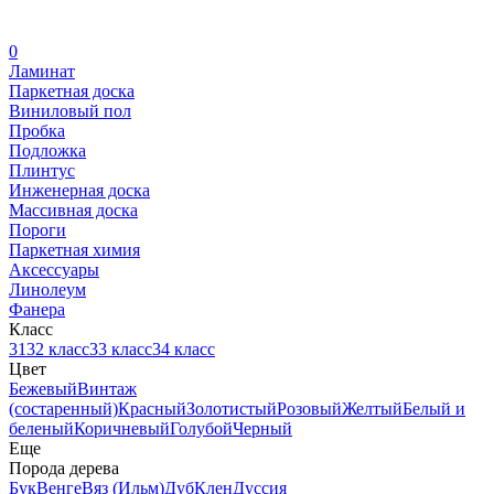
0
Ламинат
Паркетная доска
Виниловый пол
Пробка
Подложка
Плинтус
Инженерная доска
Массивная доска
Пороги
Паркетная химия
Аксессуары
Линолеум
Фанера
Класс
31
32 класс
33 класс
34 класс
Цвет
Бежевый
Винтаж
(состаренный)
Красный
Золотистый
Розовый
Желтый
Белый и
беленый
Коричневый
Голубой
Черный
Еще
Порода дерева
Бук
Венге
Вяз (Ильм)
Дуб
Клен
Дуссия