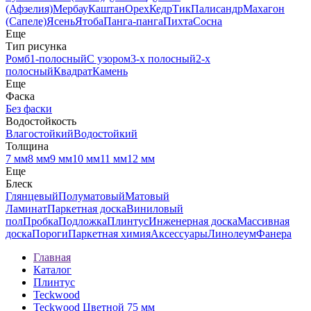
(Афзелия)
Мербау
Каштан
Орех
Кедр
Тик
Палисандр
Махагон
(Сапеле)
Ясень
Ятоба
Панга-панга
Пихта
Сосна
Еще
Тип рисунка
Ромб
1-полосный
С узором
3-х полосный
2-х
полосный
Квадрат
Камень
Еще
Фаска
Без фаски
Водостойкость
Влагостойкий
Водостойкий
Толщина
7 мм
8 мм
9 мм
10 мм
11 мм
12 мм
Еще
Блеск
Глянцевый
Полуматовый
Матовый
Ламинат
Паркетная доска
Виниловый
пол
Пробка
Подложка
Плинтус
Инженерная доска
Массивная
доска
Пороги
Паркетная химия
Аксессуары
Линолеум
Фанера
Главная
Каталог
Плинтус
Teckwood
Teckwood Цветной 75 мм