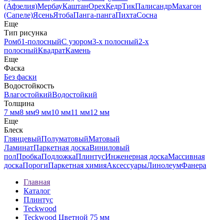
(Афзелия)
Мербау
Каштан
Орех
Кедр
Тик
Палисандр
Махагон
(Сапеле)
Ясень
Ятоба
Панга-панга
Пихта
Сосна
Еще
Тип рисунка
Ромб
1-полосный
С узором
3-х полосный
2-х
полосный
Квадрат
Камень
Еще
Фаска
Без фаски
Водостойкость
Влагостойкий
Водостойкий
Толщина
7 мм
8 мм
9 мм
10 мм
11 мм
12 мм
Еще
Блеск
Глянцевый
Полуматовый
Матовый
Ламинат
Паркетная доска
Виниловый
пол
Пробка
Подложка
Плинтус
Инженерная доска
Массивная
доска
Пороги
Паркетная химия
Аксессуары
Линолеум
Фанера
Главная
Каталог
Плинтус
Teckwood
Teckwood Цветной 75 мм