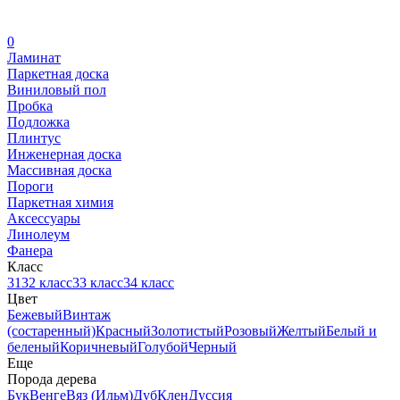
0
Ламинат
Паркетная доска
Виниловый пол
Пробка
Подложка
Плинтус
Инженерная доска
Массивная доска
Пороги
Паркетная химия
Аксессуары
Линолеум
Фанера
Класс
31
32 класс
33 класс
34 класс
Цвет
Бежевый
Винтаж
(состаренный)
Красный
Золотистый
Розовый
Желтый
Белый и
беленый
Коричневый
Голубой
Черный
Еще
Порода дерева
Бук
Венге
Вяз (Ильм)
Дуб
Клен
Дуссия