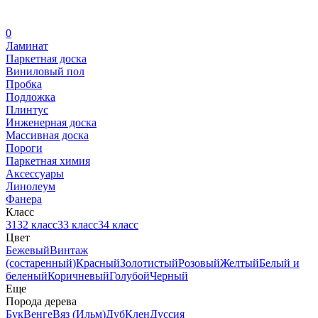
0
Ламинат
Паркетная доска
Виниловый пол
Пробка
Подложка
Плинтус
Инженерная доска
Массивная доска
Пороги
Паркетная химия
Аксессуары
Линолеум
Фанера
Класс
31
32 класс
33 класс
34 класс
Цвет
Бежевый
Винтаж
(состаренный)
Красный
Золотистый
Розовый
Желтый
Белый и
беленый
Коричневый
Голубой
Черный
Еще
Порода дерева
Бук
Венге
Вяз (Ильм)
Дуб
Клен
Дуссия