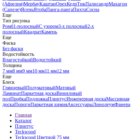
(Афзелия)
Мербау
Каштан
Орех
Кедр
Тик
Палисандр
Махагон
(Сапеле)
Ясень
Ятоба
Панга-панга
Пихта
Сосна
Еще
Тип рисунка
Ромб
1-полосный
С узором
3-х полосный
2-х
полосный
Квадрат
Камень
Еще
Фаска
Без фаски
Водостойкость
Влагостойкий
Водостойкий
Толщина
7 мм
8 мм
9 мм
10 мм
11 мм
12 мм
Еще
Блеск
Глянцевый
Полуматовый
Матовый
Ламинат
Паркетная доска
Виниловый
пол
Пробка
Подложка
Плинтус
Инженерная доска
Массивная
доска
Пороги
Паркетная химия
Аксессуары
Линолеум
Фанера
Главная
Каталог
Плинтус
Teckwood
Teckwood Цветной 75 мм