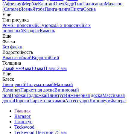
(Афзелия)
Мербау
Каштан
Орех
Кедр
Тик
Палисандр
Махагон
(Сапеле)
Ясень
Ятоба
Панга-панга
Пихта
Сосна
Еще
Тип рисунка
Ромб
1-полосный
С узором
3-х полосный
2-х
полосный
Квадрат
Камень
Еще
Фаска
Без фаски
Водостойкость
Влагостойкий
Водостойкий
Толщина
7 мм
8 мм
9 мм
10 мм
11 мм
12 мм
Еще
Блеск
Глянцевый
Полуматовый
Матовый
Ламинат
Паркетная доска
Виниловый
пол
Пробка
Подложка
Плинтус
Инженерная доска
Массивная
доска
Пороги
Паркетная химия
Аксессуары
Линолеум
Фанера
Главная
Каталог
Плинтус
Teckwood
Teckwood Цветной 75 мм