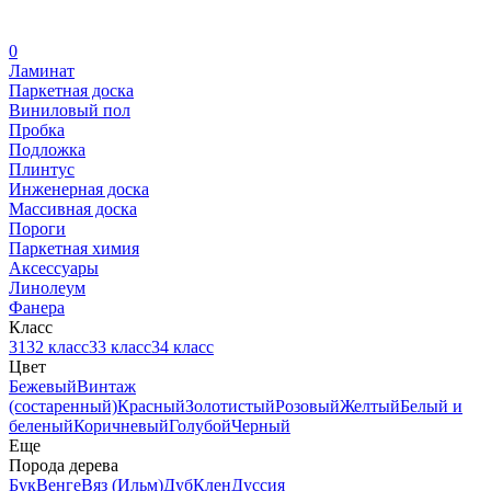
0
Ламинат
Паркетная доска
Виниловый пол
Пробка
Подложка
Плинтус
Инженерная доска
Массивная доска
Пороги
Паркетная химия
Аксессуары
Линолеум
Фанера
Класс
31
32 класс
33 класс
34 класс
Цвет
Бежевый
Винтаж
(состаренный)
Красный
Золотистый
Розовый
Желтый
Белый и
беленый
Коричневый
Голубой
Черный
Еще
Порода дерева
Бук
Венге
Вяз (Ильм)
Дуб
Клен
Дуссия