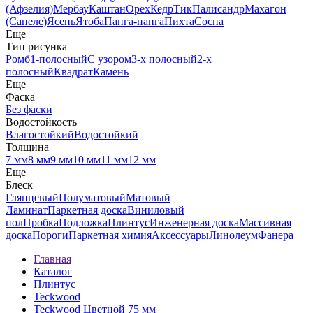
(Афзелия)
Мербау
Каштан
Орех
Кедр
Тик
Палисандр
Махагон
(Сапеле)
Ясень
Ятоба
Панга-панга
Пихта
Сосна
Еще
Тип рисунка
Ромб
1-полосный
С узором
3-х полосный
2-х
полосный
Квадрат
Камень
Еще
Фаска
Без фаски
Водостойкость
Влагостойкий
Водостойкий
Толщина
7 мм
8 мм
9 мм
10 мм
11 мм
12 мм
Еще
Блеск
Глянцевый
Полуматовый
Матовый
Ламинат
Паркетная доска
Виниловый
пол
Пробка
Подложка
Плинтус
Инженерная доска
Массивная
доска
Пороги
Паркетная химия
Аксессуары
Линолеум
Фанера
Главная
Каталог
Плинтус
Teckwood
Teckwood Цветной 75 мм