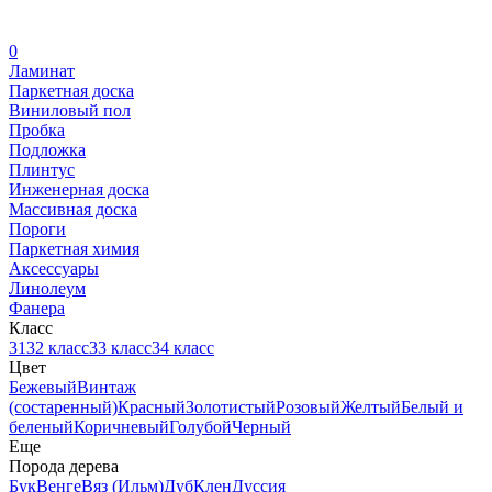
0
Ламинат
Паркетная доска
Виниловый пол
Пробка
Подложка
Плинтус
Инженерная доска
Массивная доска
Пороги
Паркетная химия
Аксессуары
Линолеум
Фанера
Класс
31
32 класс
33 класс
34 класс
Цвет
Бежевый
Винтаж
(состаренный)
Красный
Золотистый
Розовый
Желтый
Белый и
беленый
Коричневый
Голубой
Черный
Еще
Порода дерева
Бук
Венге
Вяз (Ильм)
Дуб
Клен
Дуссия