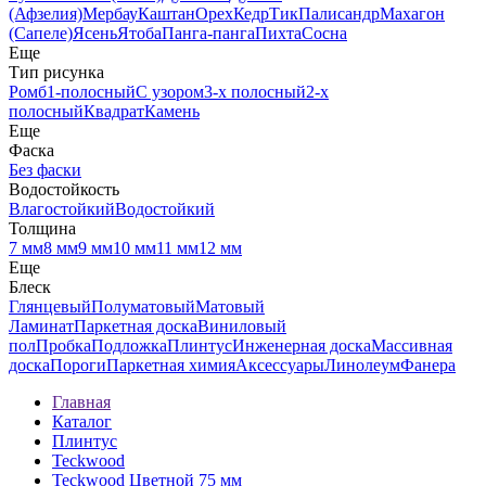
(Афзелия)
Мербау
Каштан
Орех
Кедр
Тик
Палисандр
Махагон
(Сапеле)
Ясень
Ятоба
Панга-панга
Пихта
Сосна
Еще
Тип рисунка
Ромб
1-полосный
С узором
3-х полосный
2-х
полосный
Квадрат
Камень
Еще
Фаска
Без фаски
Водостойкость
Влагостойкий
Водостойкий
Толщина
7 мм
8 мм
9 мм
10 мм
11 мм
12 мм
Еще
Блеск
Глянцевый
Полуматовый
Матовый
Ламинат
Паркетная доска
Виниловый
пол
Пробка
Подложка
Плинтус
Инженерная доска
Массивная
доска
Пороги
Паркетная химия
Аксессуары
Линолеум
Фанера
Главная
Каталог
Плинтус
Teckwood
Teckwood Цветной 75 мм