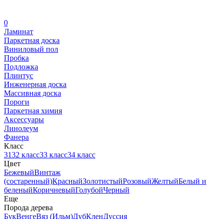
0
Ламинат
Паркетная доска
Виниловый пол
Пробка
Подложка
Плинтус
Инженерная доска
Массивная доска
Пороги
Паркетная химия
Аксессуары
Линолеум
Фанера
Класс
31
32 класс
33 класс
34 класс
Цвет
Бежевый
Винтаж
(состаренный)
Красный
Золотистый
Розовый
Желтый
Белый и
беленый
Коричневый
Голубой
Черный
Еще
Порода дерева
Бук
Венге
Вяз (Ильм)
Дуб
Клен
Дуссия