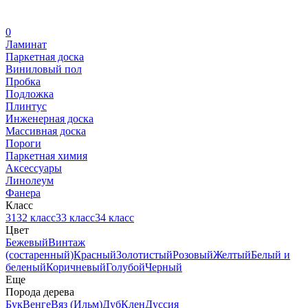
0
Ламинат
Паркетная доска
Виниловый пол
Пробка
Подложка
Плинтус
Инженерная доска
Массивная доска
Пороги
Паркетная химия
Аксессуары
Линолеум
Фанера
Класс
31
32 класс
33 класс
34 класс
Цвет
Бежевый
Винтаж
(состаренный)
Красный
Золотистый
Розовый
Желтый
Белый и
беленый
Коричневый
Голубой
Черный
Еще
Порода дерева
Бук
Венге
Вяз (Ильм)
Дуб
Клен
Дуссия