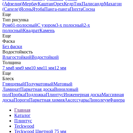
(Афзелия)
Мербау
Каштан
Орех
Кедр
Тик
Палисандр
Махагон
(Сапеле)
Ясень
Ятоба
Панга-панга
Пихта
Сосна
Еще
Тип рисунка
Ромб
1-полосный
С узором
3-х полосный
2-х
полосный
Квадрат
Камень
Еще
Фаска
Без фаски
Водостойкость
Влагостойкий
Водостойкий
Толщина
7 мм
8 мм
9 мм
10 мм
11 мм
12 мм
Еще
Блеск
Глянцевый
Полуматовый
Матовый
Ламинат
Паркетная доска
Виниловый
пол
Пробка
Подложка
Плинтус
Инженерная доска
Массивная
доска
Пороги
Паркетная химия
Аксессуары
Линолеум
Фанера
Главная
Каталог
Плинтус
Teckwood
Teckwood Цветной 75 мм