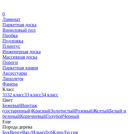
0
Ламинат
Паркетная доска
Виниловый пол
Пробка
Подложка
Плинтус
Инженерная доска
Массивная доска
Пороги
Паркетная химия
Аксессуары
Линолеум
Фанера
Класс
31
32 класс
33 класс
34 класс
Цвет
Бежевый
Винтаж
(состаренный)
Красный
Золотистый
Розовый
Желтый
Белый и
беленый
Коричневый
Голубой
Черный
Еще
Порода дерева
Бук
Венге
Вяз (Ильм)
Дуб
Клен
Дуссия