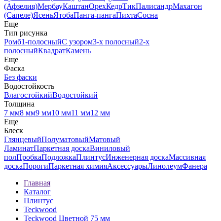
(Афзелия)
Мербау
Каштан
Орех
Кедр
Тик
Палисандр
Махагон
(Сапеле)
Ясень
Ятоба
Панга-панга
Пихта
Сосна
Еще
Тип рисунка
Ромб
1-полосный
С узором
3-х полосный
2-х
полосный
Квадрат
Камень
Еще
Фаска
Без фаски
Водостойкость
Влагостойкий
Водостойкий
Толщина
7 мм
8 мм
9 мм
10 мм
11 мм
12 мм
Еще
Блеск
Глянцевый
Полуматовый
Матовый
Ламинат
Паркетная доска
Виниловый
пол
Пробка
Подложка
Плинтус
Инженерная доска
Массивная
доска
Пороги
Паркетная химия
Аксессуары
Линолеум
Фанера
Главная
Каталог
Плинтус
Teckwood
Teckwood Цветной 75 мм