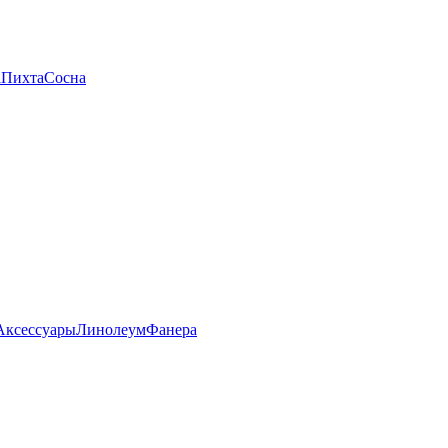
а
Пихта
Сосна
Аксессуары
Линолеум
Фанера