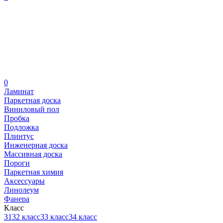
0
Ламинат
Паркетная доска
Виниловый пол
Пробка
Подложка
Плинтус
Инженерная доска
Массивная доска
Пороги
Паркетная химия
Аксессуары
Линолеум
Фанера
Класс
31
32 класс
33 класс
34 класс