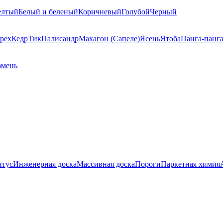
елтый
Белый и беленый
Коричневый
Голубой
Черный
рех
Кедр
Тик
Палисандр
Махагон (Сапеле)
Ясень
Ятоба
Панга-панг
амень
нтус
Инженерная доска
Массивная доска
Пороги
Паркетная химия