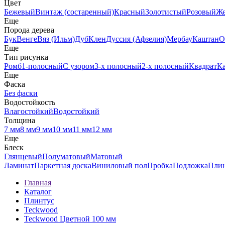
Цвет
Бежевый
Винтаж (состаренный)
Красный
Золотистый
Розовый
Ж
Еще
Порода дерева
Бук
Венге
Вяз (Ильм)
Дуб
Клен
Дуссия (Афзелия)
Мербау
Каштан
О
Еще
Тип рисунка
Ромб
1-полосный
С узором
3-х полосный
2-х полосный
Квадрат
К
Еще
Фаска
Без фаски
Водостойкость
Влагостойкий
Водостойкий
Толщина
7 мм
8 мм
9 мм
10 мм
11 мм
12 мм
Еще
Блеск
Глянцевый
Полуматовый
Матовый
Ламинат
Паркетная доска
Виниловый пол
Пробка
Подложка
Пли
Главная
Каталог
Плинтус
Teckwood
Teckwood Цветной 100 мм