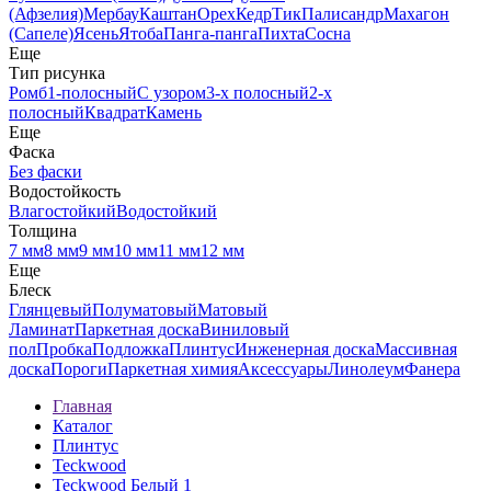
(Афзелия)
Мербау
Каштан
Орех
Кедр
Тик
Палисандр
Махагон
(Сапеле)
Ясень
Ятоба
Панга-панга
Пихта
Сосна
Еще
Тип рисунка
Ромб
1-полосный
С узором
3-х полосный
2-х
полосный
Квадрат
Камень
Еще
Фаска
Без фаски
Водостойкость
Влагостойкий
Водостойкий
Толщина
7 мм
8 мм
9 мм
10 мм
11 мм
12 мм
Еще
Блеск
Глянцевый
Полуматовый
Матовый
Ламинат
Паркетная доска
Виниловый
пол
Пробка
Подложка
Плинтус
Инженерная доска
Массивная
доска
Пороги
Паркетная химия
Аксессуары
Линолеум
Фанера
Главная
Каталог
Плинтус
Teckwood
Teckwood Белый 1