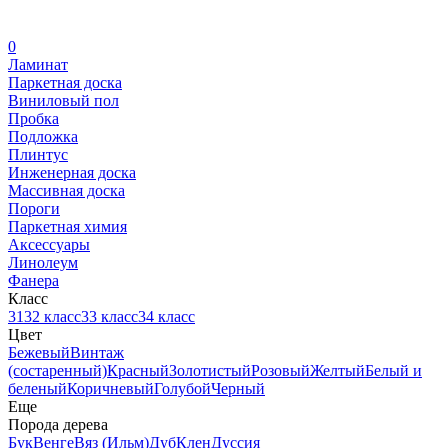
0
Ламинат
Паркетная доска
Виниловый пол
Пробка
Подложка
Плинтус
Инженерная доска
Массивная доска
Пороги
Паркетная химия
Аксессуары
Линолеум
Фанера
Класс
31
32 класс
33 класс
34 класс
Цвет
Бежевый
Винтаж
(состаренный)
Красный
Золотистый
Розовый
Желтый
Белый и
беленый
Коричневый
Голубой
Черный
Еще
Порода дерева
Бук
Венге
Вяз (Ильм)
Дуб
Клен
Дуссия