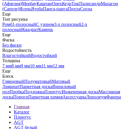
(Афзелия)
Мербау
Каштан
Орех
Кедр
Тик
Палисандр
Махагон
(Сапеле)
Ясень
Ятоба
Панга-панга
Пихта
Сосна
Еще
Тип рисунка
Ромб
1-полосный
С узором
3-х полосный
2-х
полосный
Квадрат
Камень
Еще
Фаска
Без фаски
Водостойкость
Влагостойкий
Водостойкий
Толщина
7 мм
8 мм
9 мм
10 мм
11 мм
12 мм
Еще
Блеск
Глянцевый
Полуматовый
Матовый
Ламинат
Паркетная доска
Виниловый
пол
Пробка
Подложка
Плинтус
Инженерная доска
Массивная
доска
Пороги
Паркетная химия
Аксессуары
Линолеум
Фанера
Главная
Каталог
Плинтус
AGT
AGT белый