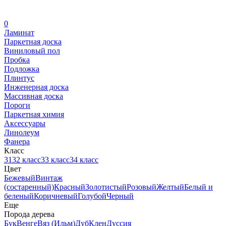
0
Ламинат
Паркетная доска
Виниловый пол
Пробка
Подложка
Плинтус
Инженерная доска
Массивная доска
Пороги
Паркетная химия
Аксессуары
Линолеум
Фанера
Класс
31
32 класс
33 класс
34 класс
Цвет
Бежевый
Винтаж
(состаренный)
Красный
Золотистый
Розовый
Желтый
Белый и
беленый
Коричневый
Голубой
Черный
Еще
Порода дерева
Бук
Венге
Вяз (Ильм)
Дуб
Клен
Дуссия