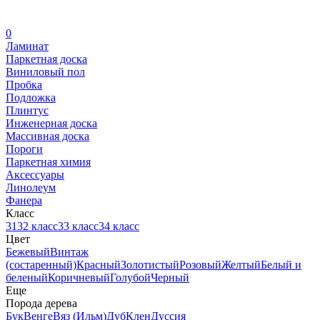
0
Ламинат
Паркетная доска
Виниловый пол
Пробка
Подложка
Плинтус
Инженерная доска
Массивная доска
Пороги
Паркетная химия
Аксессуары
Линолеум
Фанера
Класс
31
32 класс
33 класс
34 класс
Цвет
Бежевый
Винтаж
(состаренный)
Красный
Золотистый
Розовый
Желтый
Белый и
беленый
Коричневый
Голубой
Черный
Еще
Порода дерева
Бук
Венге
Вяз (Ильм)
Дуб
Клен
Дуссия