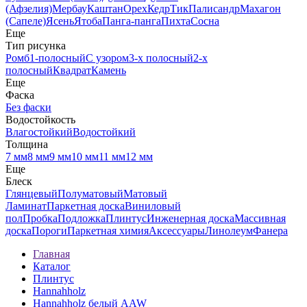
(Афзелия)
Мербау
Каштан
Орех
Кедр
Тик
Палисандр
Махагон
(Сапеле)
Ясень
Ятоба
Панга-панга
Пихта
Сосна
Еще
Тип рисунка
Ромб
1-полосный
С узором
3-х полосный
2-х
полосный
Квадрат
Камень
Еще
Фаска
Без фаски
Водостойкость
Влагостойкий
Водостойкий
Толщина
7 мм
8 мм
9 мм
10 мм
11 мм
12 мм
Еще
Блеск
Глянцевый
Полуматовый
Матовый
Ламинат
Паркетная доска
Виниловый
пол
Пробка
Подложка
Плинтус
Инженерная доска
Массивная
доска
Пороги
Паркетная химия
Аксессуары
Линолеум
Фанера
Главная
Каталог
Плинтус
Hannahholz
Hannahholz белый AAW