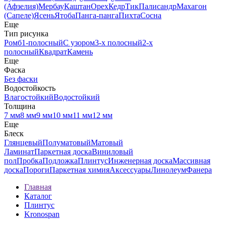
(Афзелия)
Мербау
Каштан
Орех
Кедр
Тик
Палисандр
Махагон
(Сапеле)
Ясень
Ятоба
Панга-панга
Пихта
Сосна
Еще
Тип рисунка
Ромб
1-полосный
С узором
3-х полосный
2-х
полосный
Квадрат
Камень
Еще
Фаска
Без фаски
Водостойкость
Влагостойкий
Водостойкий
Толщина
7 мм
8 мм
9 мм
10 мм
11 мм
12 мм
Еще
Блеск
Глянцевый
Полуматовый
Матовый
Ламинат
Паркетная доска
Виниловый
пол
Пробка
Подложка
Плинтус
Инженерная доска
Массивная
доска
Пороги
Паркетная химия
Аксессуары
Линолеум
Фанера
Главная
Каталог
Плинтус
Kronospan