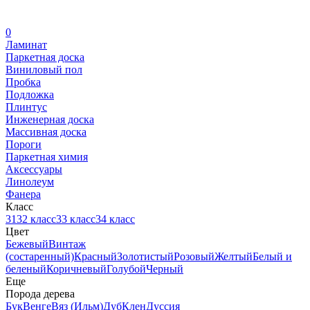
0
Ламинат
Паркетная доска
Виниловый пол
Пробка
Подложка
Плинтус
Инженерная доска
Массивная доска
Пороги
Паркетная химия
Аксессуары
Линолеум
Фанера
Класс
31
32 класс
33 класс
34 класс
Цвет
Бежевый
Винтаж
(состаренный)
Красный
Золотистый
Розовый
Желтый
Белый и
беленый
Коричневый
Голубой
Черный
Еще
Порода дерева
Бук
Венге
Вяз (Ильм)
Дуб
Клен
Дуссия