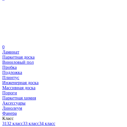
0
Ламинат
Паркетная доска
Виниловый пол
Пробка
Подложка
Плинтус
Инженерная доска
Массивная доска
Пороги
Паркетная химия
Аксессуары
Линолеум
Фанера
Класс
31
32 класс
33 класс
34 класс