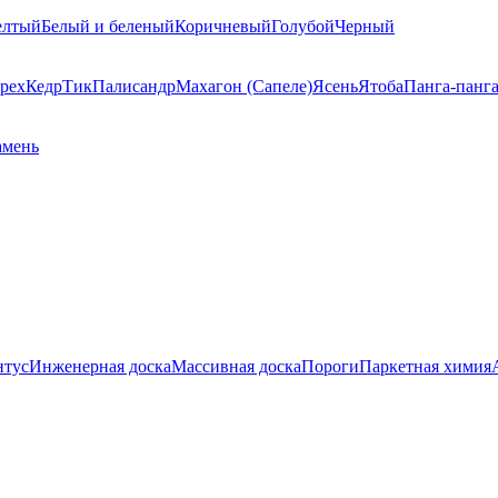
елтый
Белый и беленый
Коричневый
Голубой
Черный
рех
Кедр
Тик
Палисандр
Махагон (Сапеле)
Ясень
Ятоба
Панга-панг
амень
нтус
Инженерная доска
Массивная доска
Пороги
Паркетная химия