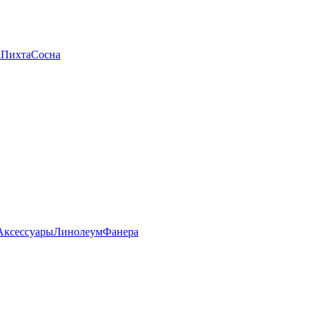
а
Пихта
Сосна
Аксессуары
Линолеум
Фанера