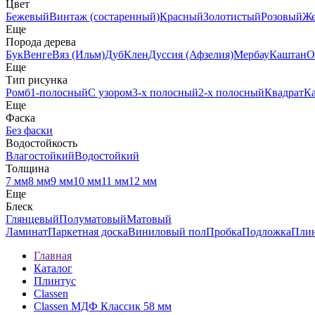
Цвет
Бежевый
Винтаж (состаренный)
Красный
Золотистый
Розовый
Ж
Еще
Порода дерева
Бук
Венге
Вяз (Ильм)
Дуб
Клен
Дуссия (Афзелия)
Мербау
Каштан
О
Еще
Тип рисунка
Ромб
1-полосный
С узором
3-х полосный
2-х полосный
Квадрат
К
Еще
Фаска
Без фаски
Водостойкость
Влагостойкий
Водостойкий
Толщина
7 мм
8 мм
9 мм
10 мм
11 мм
12 мм
Еще
Блеск
Глянцевый
Полуматовый
Матовый
Ламинат
Паркетная доска
Виниловый пол
Пробка
Подложка
Пли
Главная
Каталог
Плинтус
Classen
Classen МДФ Классик 58 мм