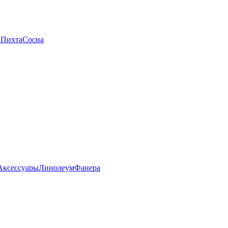
а
Пихта
Сосна
Аксессуары
Линолеум
Фанера