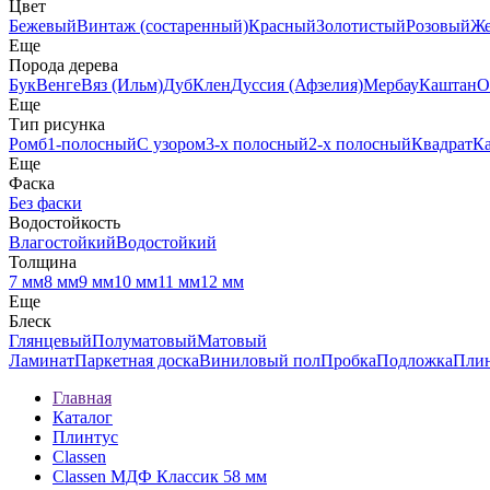
Цвет
Бежевый
Винтаж (состаренный)
Красный
Золотистый
Розовый
Ж
Еще
Порода дерева
Бук
Венге
Вяз (Ильм)
Дуб
Клен
Дуссия (Афзелия)
Мербау
Каштан
О
Еще
Тип рисунка
Ромб
1-полосный
С узором
3-х полосный
2-х полосный
Квадрат
К
Еще
Фаска
Без фаски
Водостойкость
Влагостойкий
Водостойкий
Толщина
7 мм
8 мм
9 мм
10 мм
11 мм
12 мм
Еще
Блеск
Глянцевый
Полуматовый
Матовый
Ламинат
Паркетная доска
Виниловый пол
Пробка
Подложка
Пли
Главная
Каталог
Плинтус
Classen
Classen МДФ Классик 58 мм