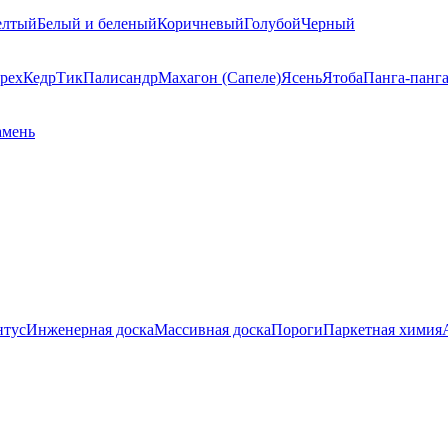
елтый
Белый и беленый
Коричневый
Голубой
Черный
рех
Кедр
Тик
Палисандр
Махагон (Сапеле)
Ясень
Ятоба
Панга-панг
амень
нтус
Инженерная доска
Массивная доска
Пороги
Паркетная химия