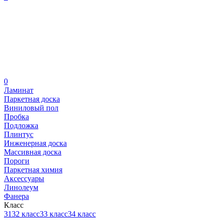
0
Ламинат
Паркетная доска
Виниловый пол
Пробка
Подложка
Плинтус
Инженерная доска
Массивная доска
Пороги
Паркетная химия
Аксессуары
Линолеум
Фанера
Класс
31
32 класс
33 класс
34 класс