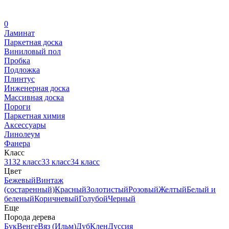
0
Ламинат
Паркетная доска
Виниловый пол
Пробка
Подложка
Плинтус
Инженерная доска
Массивная доска
Пороги
Паркетная химия
Аксессуары
Линолеум
Фанера
Класс
31
32 класс
33 класс
34 класс
Цвет
Бежевый
Винтаж
(состаренный)
Красный
Золотистый
Розовый
Желтый
Белый и
беленый
Коричневый
Голубой
Черный
Еще
Порода дерева
Бук
Венге
Вяз (Ильм)
Дуб
Клен
Дуссия