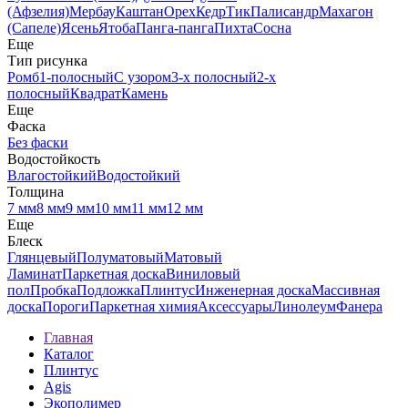
(Афзелия)
Мербау
Каштан
Орех
Кедр
Тик
Палисандр
Махагон
(Сапеле)
Ясень
Ятоба
Панга-панга
Пихта
Сосна
Еще
Тип рисунка
Ромб
1-полосный
С узором
3-х полосный
2-х
полосный
Квадрат
Камень
Еще
Фаска
Без фаски
Водостойкость
Влагостойкий
Водостойкий
Толщина
7 мм
8 мм
9 мм
10 мм
11 мм
12 мм
Еще
Блеск
Глянцевый
Полуматовый
Матовый
Ламинат
Паркетная доска
Виниловый
пол
Пробка
Подложка
Плинтус
Инженерная доска
Массивная
доска
Пороги
Паркетная химия
Аксессуары
Линолеум
Фанера
Главная
Каталог
Плинтус
Agis
Экополимер