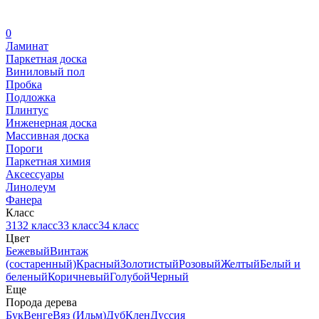
0
Ламинат
Паркетная доска
Виниловый пол
Пробка
Подложка
Плинтус
Инженерная доска
Массивная доска
Пороги
Паркетная химия
Аксессуары
Линолеум
Фанера
Класс
31
32 класс
33 класс
34 класс
Цвет
Бежевый
Винтаж
(состаренный)
Красный
Золотистый
Розовый
Желтый
Белый и
беленый
Коричневый
Голубой
Черный
Еще
Порода дерева
Бук
Венге
Вяз (Ильм)
Дуб
Клен
Дуссия