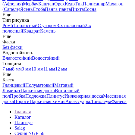
(Афзелия)
Мербау
Каштан
Орех
Кедр
Тик
Палисандр
Махагон
(Сапеле)
Ясень
Ятоба
Панга-панга
Пихта
Сосна
Еще
Тип рисунка
Ромб
1-полосный
С узором
3-х полосный
2-х
полосный
Квадрат
Камень
Еще
Фаска
Без фаски
Водостойкость
Влагостойкий
Водостойкий
Толщина
7 мм
8 мм
9 мм
10 мм
11 мм
12 мм
Еще
Блеск
Глянцевый
Полуматовый
Матовый
Ламинат
Паркетная доска
Виниловый
пол
Пробка
Подложка
Плинтус
Инженерная доска
Массивная
доска
Пороги
Паркетная химия
Аксессуары
Линолеум
Фанера
Главная
Каталог
Плинтус
Salag
Серия NGF 56