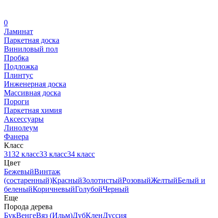
0
Ламинат
Паркетная доска
Виниловый пол
Пробка
Подложка
Плинтус
Инженерная доска
Массивная доска
Пороги
Паркетная химия
Аксессуары
Линолеум
Фанера
Класс
31
32 класс
33 класс
34 класс
Цвет
Бежевый
Винтаж
(состаренный)
Красный
Золотистый
Розовый
Желтый
Белый и
беленый
Коричневый
Голубой
Черный
Еще
Порода дерева
Бук
Венге
Вяз (Ильм)
Дуб
Клен
Дуссия