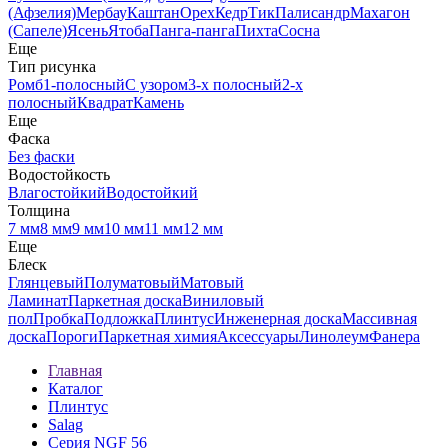
(Афзелия)
Мербау
Каштан
Орех
Кедр
Тик
Палисандр
Махагон
(Сапеле)
Ясень
Ятоба
Панга-панга
Пихта
Сосна
Еще
Тип рисунка
Ромб
1-полосный
С узором
3-х полосный
2-х
полосный
Квадрат
Камень
Еще
Фаска
Без фаски
Водостойкость
Влагостойкий
Водостойкий
Толщина
7 мм
8 мм
9 мм
10 мм
11 мм
12 мм
Еще
Блеск
Глянцевый
Полуматовый
Матовый
Ламинат
Паркетная доска
Виниловый
пол
Пробка
Подложка
Плинтус
Инженерная доска
Массивная
доска
Пороги
Паркетная химия
Аксессуары
Линолеум
Фанера
Главная
Каталог
Плинтус
Salag
Серия NGF 56