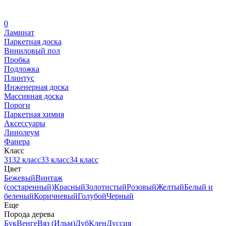
0
Ламинат
Паркетная доска
Виниловый пол
Пробка
Подложка
Плинтус
Инженерная доска
Массивная доска
Пороги
Паркетная химия
Аксессуары
Линолеум
Фанера
Класс
31
32 класс
33 класс
34 класс
Цвет
Бежевый
Винтаж
(состаренный)
Красный
Золотистый
Розовый
Желтый
Белый и
беленый
Коричневый
Голубой
Черный
Еще
Порода дерева
Бук
Венге
Вяз (Ильм)
Дуб
Клен
Дуссия