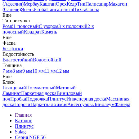
(Афзелия)
Мербау
Каштан
Орех
Кедр
Тик
Палисандр
Махагон
(Сапеле)
Ясень
Ятоба
Панга-панга
Пихта
Сосна
Еще
Тип рисунка
Ромб
1-полосный
С узором
3-х полосный
2-х
полосный
Квадрат
Камень
Еще
Фаска
Без фаски
Водостойкость
Влагостойкий
Водостойкий
Толщина
7 мм
8 мм
9 мм
10 мм
11 мм
12 мм
Еще
Блеск
Глянцевый
Полуматовый
Матовый
Ламинат
Паркетная доска
Виниловый
пол
Пробка
Подложка
Плинтус
Инженерная доска
Массивная
доска
Пороги
Паркетная химия
Аксессуары
Линолеум
Фанера
Главная
Каталог
Плинтус
Salag
Серия NGF 56