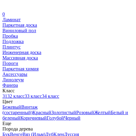
0
Ламинат
Паркетная доска
Виниловый пол
Пробка
Подложка
Плинтус
Инженерная доска
Массивная доска
Пороги
Паркетная химия
Аксессуары
Линолеум
Фанера
Класс
31
32 класс
33 класс
34 класс
Цвет
Бежевый
Винтаж
(состаренный)
Красный
Золотистый
Розовый
Желтый
Белый и
беленый
Коричневый
Голубой
Черный
Еще
Порода дерева
Бук
Венге
Вяз (Ильм)
Дуб
Клен
Дуссия