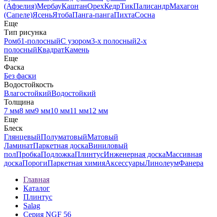
(Афзелия)
Мербау
Каштан
Орех
Кедр
Тик
Палисандр
Махагон
(Сапеле)
Ясень
Ятоба
Панга-панга
Пихта
Сосна
Еще
Тип рисунка
Ромб
1-полосный
С узором
3-х полосный
2-х
полосный
Квадрат
Камень
Еще
Фаска
Без фаски
Водостойкость
Влагостойкий
Водостойкий
Толщина
7 мм
8 мм
9 мм
10 мм
11 мм
12 мм
Еще
Блеск
Глянцевый
Полуматовый
Матовый
Ламинат
Паркетная доска
Виниловый
пол
Пробка
Подложка
Плинтус
Инженерная доска
Массивная
доска
Пороги
Паркетная химия
Аксессуары
Линолеум
Фанера
Главная
Каталог
Плинтус
Salag
Серия NGF 56