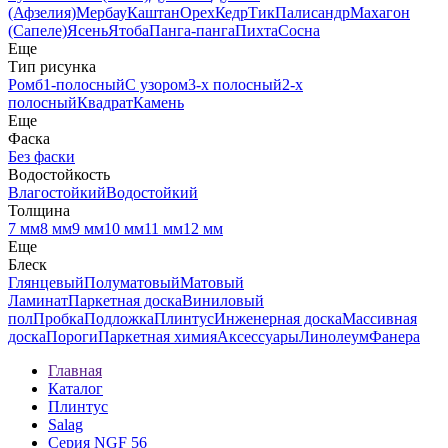
(Афзелия)
Мербау
Каштан
Орех
Кедр
Тик
Палисандр
Махагон
(Сапеле)
Ясень
Ятоба
Панга-панга
Пихта
Сосна
Еще
Тип рисунка
Ромб
1-полосный
С узором
3-х полосный
2-х
полосный
Квадрат
Камень
Еще
Фаска
Без фаски
Водостойкость
Влагостойкий
Водостойкий
Толщина
7 мм
8 мм
9 мм
10 мм
11 мм
12 мм
Еще
Блеск
Глянцевый
Полуматовый
Матовый
Ламинат
Паркетная доска
Виниловый
пол
Пробка
Подложка
Плинтус
Инженерная доска
Массивная
доска
Пороги
Паркетная химия
Аксессуары
Линолеум
Фанера
Главная
Каталог
Плинтус
Salag
Серия NGF 56