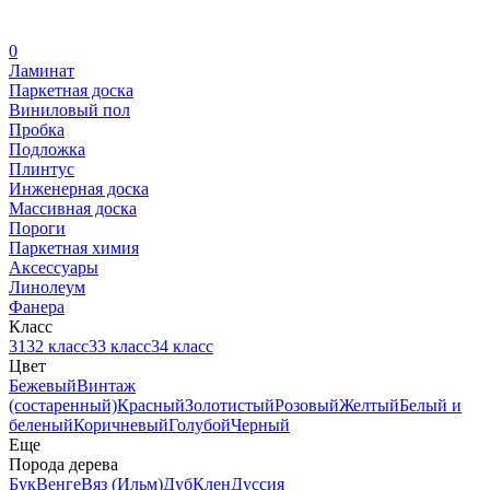
0
Ламинат
Паркетная доска
Виниловый пол
Пробка
Подложка
Плинтус
Инженерная доска
Массивная доска
Пороги
Паркетная химия
Аксессуары
Линолеум
Фанера
Класс
31
32 класс
33 класс
34 класс
Цвет
Бежевый
Винтаж
(состаренный)
Красный
Золотистый
Розовый
Желтый
Белый и
беленый
Коричневый
Голубой
Черный
Еще
Порода дерева
Бук
Венге
Вяз (Ильм)
Дуб
Клен
Дуссия